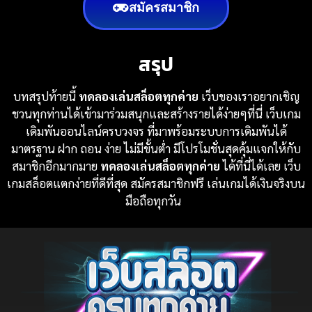
สมัครสมาชิก
สรุป
บทสรุปท้ายนี้
ทดลองเล่นสล็อตทุกค่าย
เว็บของเราอยากเชิญ
ชวนทุกท่านได้เข้ามาร่วมสนุกและสร้างรายได้ง่ายๆที่นี่ เว็บเกม
เดิมพันออนไลน์ครบวงจร ที่มาพร้อมระบบการเดิมพันได้
มาตรฐาน ฝาก ถอน ง่าย ไม่มีขั้นต่ำ มีโปรโมชั่นสุดคุ้มแจกให้กับ
สมาชิกอีกมากมาย
ทดลองเล่นสล็อตทุกค่าย
ได้ที่นี่ได้เลย เว็บ
เกมสล็อตแตกง่ายที่ดีที่สุด สมัครสมาชิกฟรี เล่นเกมได้เงินจริงบน
มือถือทุกวัน