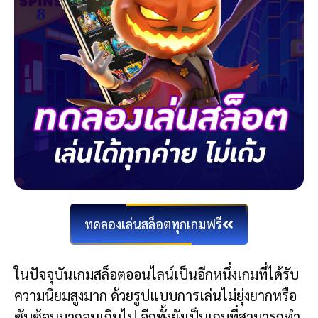
ทดลองเล่นสล็อตทุกเกมฟรี
ในปัจจุบันเกมสล็อตออนไลน์เป็นอีกหนึ่งเกมที่ได้รับ
ความนิยมสูงมาก ด้วยรูปแบบการเล่นไม่ยุ่งยากหรือ
ซับซ้อนมากจนเกินไป อีกทั้งยังเป็นเกมที่สามารถทำ