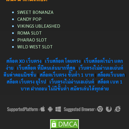
SWEET BONANZA
CANDY POP
VIKINGS UBLEASHED
ROMA SLOT
PHARAO SLOT
WILD WEST SLOT
สล็อต XO เว็บตรง
|
เว็บสล็อต โดยตรง
|
เว็บสล็อตโรม่า แตก
ง่าย
|
เว็บสล็อต ที่มีคนเล่นมากที่สุด
|
เว็บตรงไม่ผ่านเอเย่นต์
คืนค่าคอมมิชชั่น
|
สล็อตเว็บตรง ขั้นต่ำ 1 บาท
|
สล็อตเว็บนอก
|
สล็อต เว็บตรง ยุโรป
|
เว็บตรงไม่ผ่านเอเย่นต์
|
สล็อต เบท 1
บาท ฝากถอน ไม่มีขั้นต่ำ สมัครเล่นได้ทุกค่าย