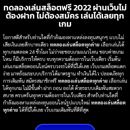
ทดลองเล่นสล็อตฟรี 2022 ผ่านเว็บไม่
ต้องฝาก ไม่ต้องสมัคร เล่นได้เลยทุก
เกม
โอกาสดีสำหรับท่านใดที่กำลังมองหาแหล่งลงทุนสนุกๆ แบบไม่
เสียเงินเลยสักบาทเดียว
ทดลองเล่นสล็อตทุกค่าย
เลือกเล่นได้
ทุกเกมตลอด 24 ชั่วโมง ไม่ว่าจะชอบเกมแนวไหน ชอบค่ายเกม
ไหน ก็มีบริการให้ครบ จบทุกความต้องการในเว็บเดียว เริ่มต้น
เล่นเกมสล็อตออนไลน์ครบวงจรได้ที่นี่ได้เลย เว็บเกมสล็อตแตก
ง่าย มาพร้อมระบบบริการได้มาตรฐาน ทำเงินได้ไว ปลอดภัยทุก
การเดิมพัน สมัครสมาชิกฟรี
ทดลองเล่นสล็อตทุกค่าย
เลือกเล่น
ได้ทุกเกม ไม่มีขั้นต่ำ ฝาก ถอน ออโต้ ด้วยระบบเดิมพันสะดวก
สบาย ครบครันทุกความต้องการในเว็บเดียว สำหรับท่านใดที่
กำลังมองหาแหล่งลงทุนออนไลน์รูปแบบใหม่
ทดลองเล่นสล็อต
ทุกค่าย
ได้ที่นี่ได้เลย เว็บเกมเดิมพันที่ดีที่สุด