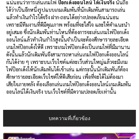
แน่นอนว่าการเล่นเกมไพ่
ป๊อกเด้งออนไลน์ ได้เงินจริง
นั้นถือ
ได้ว่าเป็นอีกหนึ่งรูปแบบเกมเดิมพันที่นักเดิมพันสามารถเล่น
แล้วทำเงินกำไรได้จริง ฝาก-ถอนได้อย่างปลอดภัยแน่นอน
เพราะมีทีมงานที่ดีมีคุณภาพ พร้อมที่จะใส่ใจ และให้คำแนะนำ
อยู่เสมอ ซึ่งนักเดิมพันท่านไหนที่ต้องการจะเล่นเกมไพ่ป๊อกเด้ง
ออนไลน์แล้วทำเงินกำไรสูงนั้นจำเป็นจะต้องศึกษารายละเอียด
เกมไพ่ป๊อกเด้งให้ดี เพราะเกมไพ่ป๊อกเด้งเป็นเกมไพ่ที่มีมานาน
ดังนั้นแล้วนักเดิมพันจึงสามารถหาเล่นเกมไพ่ป๊อกเด้งออนไลน์
กันได้ง่าย ๆ เพราะบนเว็บไซต์แต่ละเว็บส่วนใหญ่แล้วจะมีเกม
ไพ่ป๊อกเด้งให้นักเดิมพันได้เข้าเล่น แต่กระนั้นนักเดิมพันก็ต้อง
ศึกษารายละเอียดเว็บไซต์ให้ดีเสียก่อน เพื่อที่จะได้ไม่ต้องมา
เสียใจภายหลัง ต้องเลือกเล่นเกมไพ่ป๊อกเด้งออนไลน์เกมเดิมพัน
ออนไลน์ได้เงินจริง บนเว็บไซต์ที่มีความปลอดภัยเท่านั้น
บทความที่เกี่ยวข้อง