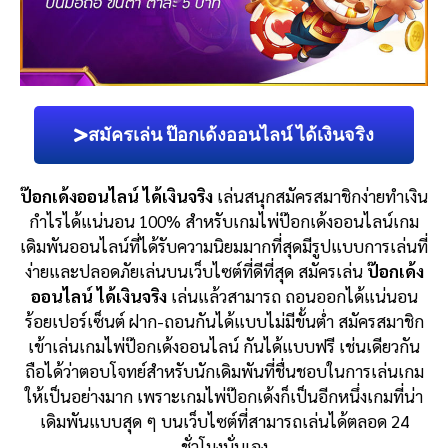
สมัครเล่น ป๊อกเด้งออนไลน์ ได้เงินจริง
ป๊อกเด้งออนไลน์ ได้เงินจริง
เล่นสนุกสมัครสมาชิกง่ายทำเงิน
กำไรได้แน่นอน 100% สำหรับเกมไพ่ป๊อกเด้งออนไลน์เกม
เดิมพันออนไลน์ที่ได้รับความนิยมมากที่สุดมีรูปแบบการเล่นที่
ง่ายและปลอดภัยเล่นบนเว็บไซต์ที่ดีที่สุด สมัครเล่น
ป๊อกเด้ง
ออนไลน์ ได้เงินจริง
เล่นแล้วสามารถ ถอนออกได้แน่นอน
ร้อยเปอร์เซ็นต์ ฝาก-ถอนกันได้แบบไม่มีขั้นต่ำ สมัครสมาชิก
เข้าเล่นเกมไพ่ป๊อกเด้งออนไลน์ กันได้แบบฟรี เช่นเดียวกัน
ถือได้ว่าตอบโจทย์สำหรับนักเดิมพันที่ชื่นชอบในการเล่นเกม
ให้เป็นอย่างมาก เพราะเกมไพ่ป๊อกเด้งก็เป็นอีกหนึ่งเกมที่น่า
เดิมพันแบบสุด ๆ บนเว็บไซต์ที่สามารถเล่นได้ตลอด 24
ชั่วโมงนั่นเอง