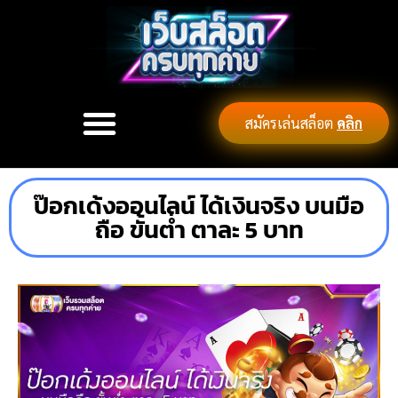
สมัครเล่นสล็อต
คลิก
ป๊อกเด้งออนไลน์ ได้เงินจริง บนมือ
ถือ ขั้นต่ำ ตาละ 5 บาท