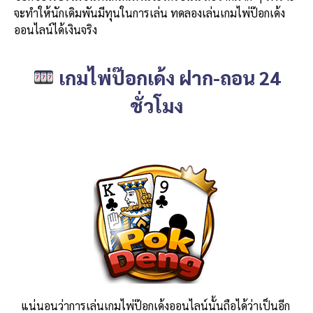
จะทำให้นักเดิมพันมีทุนในการเล่น ทดลองเล่นเกมไพ่ป๊อกเด้ง
ออนไลน์ได้เงินจริง
เกมไพ่ป๊อกเด้ง ฝาก-ถอน 24
ชั่วโมง
แน่นอนว่าการเล่นเกมไพ่ป๊อกเด้งออนไลน์นั้นถือได้ว่าเป็นอีก