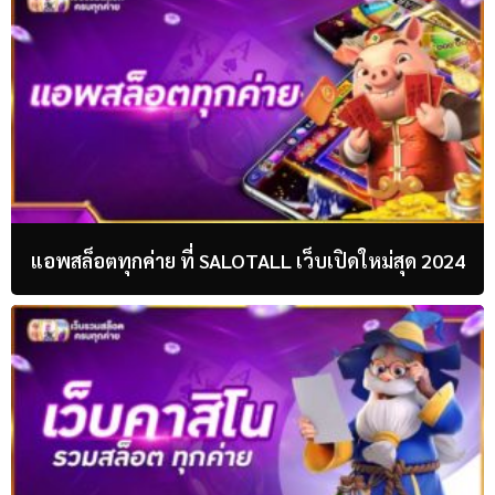
แอพสล็อตทุกค่าย ที่ SALOTALL เว็บเปิดใหม่สุด 2024