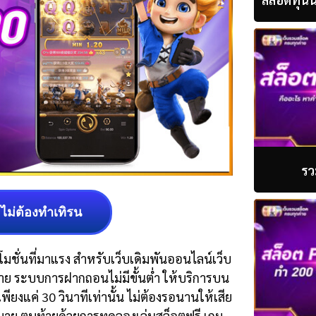
รว
 ไม่ต้องทำเทิรน
มชั่นที่มาแรง สำหรับเว็บเดิมพันออนไลน์เว็บ
าย ระบบการฝากถอนไม่มีขั้นต่ำ ให้บริการบน
พียงแค่ 30 วินาทีเท่านั้น ไม่ต้องรอนานให้เสีย
กมาย ตบท้ายด้วยการทดลองเล่นสล็อตฟรี เกม