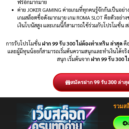
ฟรีอีกมากมาย
ค่าย JOKER GAMING ค่ายเกมที่ทุกคนรู้จักกันเป็นอย่างด
เกมสล็อตชื่อดังมากมาย เกม ROMA SLOT คือตัวอย่า
เงินโบนัสสูง และเกมนี้ก็สามารถใช้ร่วมกับโปรโมชั่น ส
การรับโปรโมชั่น
ฝาก
99 รับ 300 ไม่ต้องทำเทริน ล่าสุด
คื
และผู้มีทุนน้อยก็สามารถเริ่มต้นความสนุกและทำเงินได้จร
สนุก เริ่มต้นจาก
ฝาก
99 รับ 300 ไ
สมัครฝาก 99 รับ 300 ล่าสุ
รวมสล