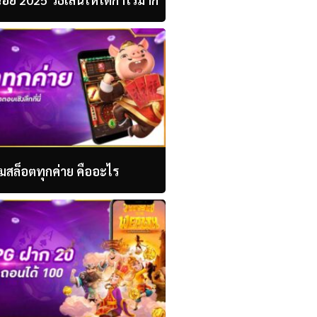
มสล็อตทุกค่าย คืออะไร