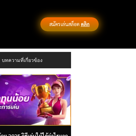
สมัครเล่นสล็อต
คลิก
บทความที่เกี่ยวข้อง
อย 2025 วิธีเล่นให้ได้กำไรมาก