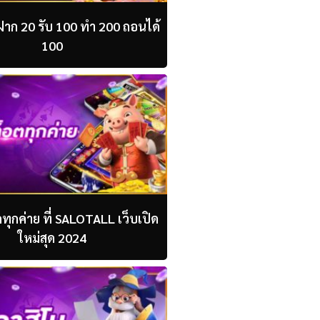
ฝาก 20 รับ 100 ทํา 200 ถอนได้
100
ุกค่าย ที่ SALOTALL เว็บเปิด
ใหม่สุด 2024