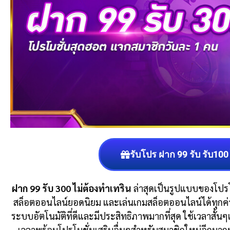
รับโปร ฝาก 99 รับ รับ100
ฝาก
99 รับ 300 ไม่ต้องทำเทริน
ล่าสุดเป็นรูปแบบของโปรโ
สล็อตออนไลน์ยอดนิยม และเล่นเกมสล็อตออนไลน์ได้ทุกค่
ระบบอัตโนมัติที่ดีและมีประสิทธิภาพมากที่สุด ใช้เวลาสั้นๆเ
เวลาพร้อมโปรโมชั่นเสริมอื่นๆสำหรับสมาชิกใหม่อีกมา