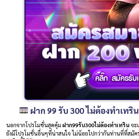
ฝาก 99 รับ 300 ไม่ต้องทำเทริน 
นอกจากโปรโมชั่นสุดคุ้ม
ฝาก
99รับ300ไม่ต้องทำเทริน
จะเ
ยังมีโปรโมชั่นอื่นๆที่น่าสนใจ ไม่น้อยไปกว่ากันท่านที่ที่สมั