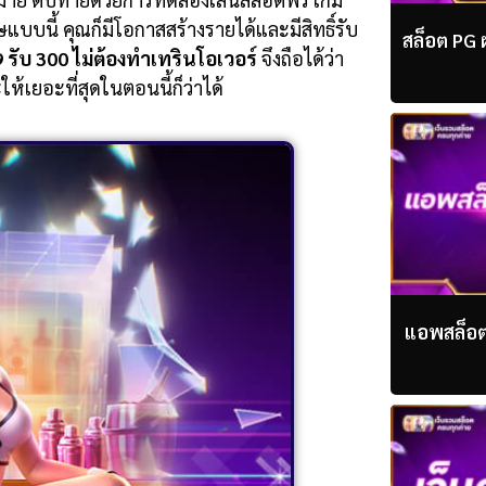
นี้ คุณก็มีโอกาสสร้างรายได้และมีสิทธิ์รับ
สล็อต PG 
 รับ 300 ไม่ต้องทำเทรินโอเวอร์
จึงถือได้ว่า
ให้เยอะที่สุดในตอนนี้ก็ว่าได้
แอพสล็อตท