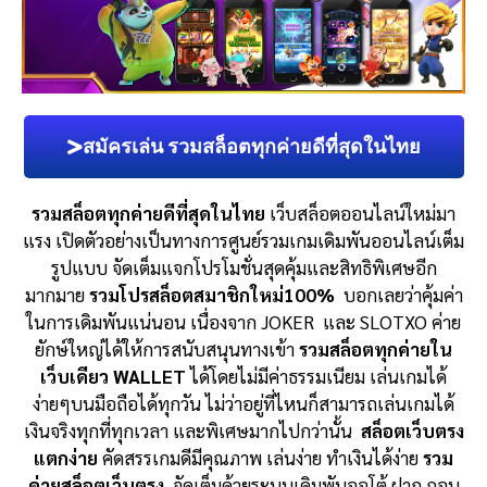
สมัครเล่น รวมสล็อตทุกค่ายดีที่สุดในไทย
รวมสล็อตทุกค่ายดีที่สุดในไทย
เว็บสล็อตออนไลน์ใหม่มา
แรง เปิดตัวอย่างเป็นทางการศูนย์รวมเกมเดิมพันออนไลน์เต็ม
รูปแบบ จัดเต็มแจกโปรโมชั่นสุดคุ้มและสิทธิพิเศษอีก
มากมาย
รวมโปรสล็อตสมาชิกใหม่100%
บอกเลยว่าคุ้มค่า
ในการเดิมพันแน่นอน เนื่องจาก JOKER และ SLOTXO ค่าย
ยักษ์ใหญ่ได้ให้การสนับสนุนทางเข้า
รวมสล็อตทุกค่ายใน
เว็บเดียว WALLET
ได้โดยไม่มีค่าธรรมเนียม เล่นเกมได้
ง่ายๆบนมือถือได้ทุกวัน ไม่ว่าอยู่ที่ไหนก็สามารถเล่นเกมได้
เงินจริงทุกที่ทุกเวลา และพิเศษมากไปกว่านั้น
สล็อตเว็บตรง
แตกง่าย
คัดสรรเกมดีมีคุณภาพ เล่นง่าย ทำเงินได้ง่าย
รวม
ค่ายสล็อตเว็บตรง
จัดเต็มด้วยระบบเดิมพันออโต้ ฝาก ถอน