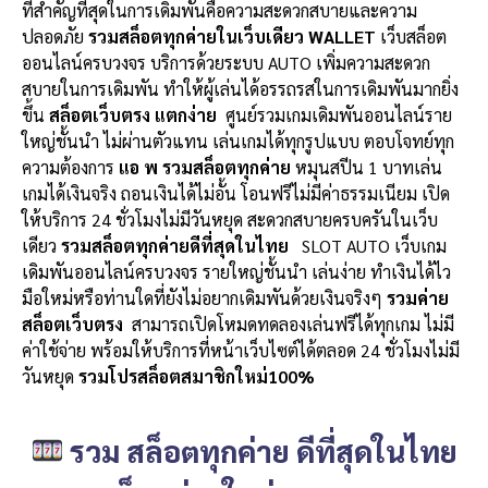
ที่สำคัญที่สุดในการเดิมพันคือความสะดวกสบายและความ
ปลอดภัย
รวมสล็อตทุกค่ายในเว็บเดียว WALLET
เว็บสล็อต
ออนไลน์ครบวงจร บริการด้วยระบบ AUTO เพิ่มความสะดวก
สบายในการเดิมพัน ทำให้ผู้เล่นได้อรรถรสในการเดิมพันมากยิ่ง
ขึ้น
สล็อตเว็บตรง แตกง่าย
ศูนย์รวมเกมเดิมพันออนไลน์ราย
ใหญ่ชั้นนำ ไม่ผ่านตัวแทน เล่นเกมได้ทุกรูปแบบ ตอบโจทย์ทุก
ความต้องการ
แอ พ รวมสล็อตทุกค่าย
หมุนสปีน 1 บาทเล่น
เกมได้เงินจริง ถอนเงินได้ไม่อั้น โอนฟรีไม่มีค่าธรรมเนียม เปิด
ให้บริการ 24 ชั่วโมงไม่มีวันหยุด สะดวกสบายครบครันในเว็บ
เดียว
รวมสล็อตทุกค่ายดีที่สุดในไทย
SLOT AUTO เว็บเกม
เดิมพันออนไลน์ครบวงจร รายใหญ่ชั้นนำ เล่นง่าย ทำเงินได้ไว
มือใหม่หรือท่านใดที่ยังไม่อยากเดิมพันด้วยเงินจริงๆ
รวมค่าย
สล็อตเว็บตรง
สามารถเปิดโหมดทดลองเล่นฟรีได้ทุกเกม ไม่มี
ค่าใช้จ่าย พร้อมให้บริการที่หน้าเว็บไซต์ได้ตลอด 24 ชั่วโมงไม่มี
วันหยุด
รวมโปรสล็อตสมาชิกใหม่100%
รวม สล็อตทุกค่าย ดีที่สุดในไทย