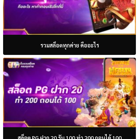
รวมสล็อตทุกค่าย คืออะไร
สล็อต PG ฝาก 20 รับ 100 ทํา 200 ถอนได้ 100