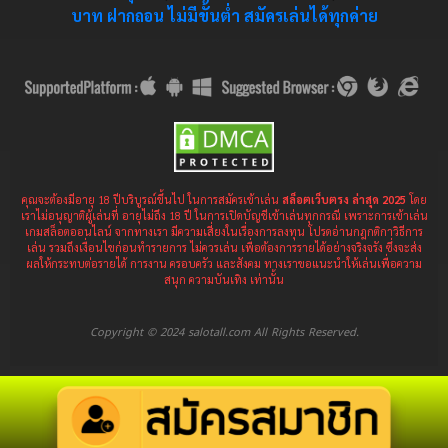
บาท ฝากถอน ไม่มีขั้นต่ำ สมัครเล่นได้ทุกค่าย
คุณจะต้องมีอายุ 18 ปีบริบูรณ์ขึ้นไป ในการสมัครเข้าเล่น
สล็อตเว็บตรง ล่าสุด 2025
โดย
เราไม่อนุญาติผู้เล่นที่ อายุไม่ถึง 18 ปี ในการเปิดบัญชีเข้าเล่นทุกกรณี เพราะการเข้าเล่น
เกมสล็อตออนไลน์ จากทางเรา มีความเสี่ยงในเรื่องการลงทุน โปรดอ่านกฎกติกาวิธีการ
เล่น รวมถึงเงื่อนไขก่อนทำรายการ ไม่ควรเล่น เพื่อต้องการรายได้อย่างจริงจรัง ซึ่งจะส่ง
ผลให้กระทบต่อรายได้ การงาน ครอบครัว และสังคม ทางเราขอแนะนำให้เล่นเพื่อความ
สนุก ความบันเทิง เท่านั้น
Copyright © 2024 salotall.com All Rights Reserved.