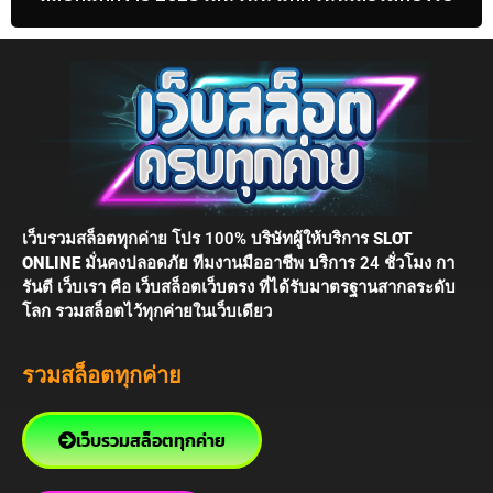
เว็บรวมสล็อตทุกค่าย
โปร 100% บริษัทผู้ให้บริการ
SLOT
ONLINE
มั่นคงปลอดภัย ทีมงานมืออาชีพ บริการ 24 ชั่วโมง กา
รันตี เว็บเรา คือ
เว็บสล็อตเว็บตรง
ที่ได้รับมาตรฐานสากลระดับ
โลก รวมสล็อตไว้ทุกค่ายในเว็บเดียว
รวมสล็อตทุกค่าย
เว็บรวมสล็อตทุกค่าย