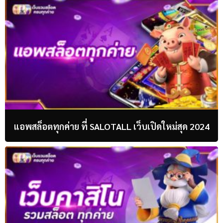
แอพสล็อตทุกค่าย ที่ SALOTALL เว็บเปิดใหม่สุด 2024