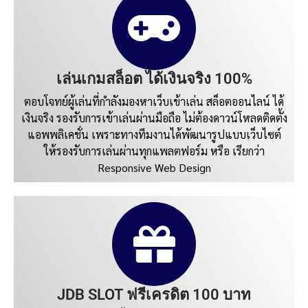
เล่นเกมสล็อต ได้เงินจริง 100%
ตอบโจทย์ผู้เล่นที่กำลังมองหาเว็บเข้าเล่น สล็อตออนไลน์ ได้
เงินจริง รองรับการเข้าเล่นผ่านมือถือ ไม่ต้องดาวน์โหลดติดตั้ง
แอพพลิเคชั่น เพราะทางทีมงานได้พัฒนารูปแบบเว็บไซต์
ให้รองรับการเล่นผ่านทุกแพลตฟอร์ม หรือ เรียกว่า
Responsive Web Design
JDB SLOT ฟรีเครดิต 100 บาท