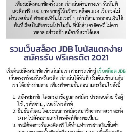
เพียงสมัครสมาชิกครั้งแรก เข้าเล่นผ่านทางเรา รับทันที
เครดิตฟรี 100 บาท จากผู้ให้บริการ สล็อต JDB เว็บตรงไม่
ผ่านเอเย่นต์ ทำยอดเทิร์นโอเวอร์ 1 เท่า ก็สามารถถอนเงินได้
ทันที ถือเป็นกิจกรรมโปรโมชั่น ที่นักล่าเครดิตฟรี ไม่ควร
พลาด อย่ารอช้า สมัครกับเราได้เลย
รวมเว็บสล็อต JDB โบนัสแตกง่าย
สมัครรับ ฟรีเครดิต 2021
เริ่มต้นสมัครสมาชิกเข้าเล่นกับเรา สามารถเข้าสู่
เว็บสล็อต JDB
เว็บตรงพร้อมรับฟรีเครดิต เข้าเล่นได้ทันที เริ่มต้นเข้าเล่นกับ
เรา ได้อย่างง่ายดาย เพียงทำตามขั้นตอน และเงื่อนไขดังนี้
สมัครสมาชิก โดยกรอกข้อมูลการสมัคร ประกอบด้วย ชื่อผู้
ใช้ , รหัสผ่าน , เบอร์โทรศัพท์
ยืนยันตัวตน โดยระบบการสมัครสมาชิกจากทางเรา จะส่ง
OTP ไปยังหมายเลขโทรศัพท์ที่ลงทะเบียน
กรณีต้องการรับเครดิตฟรี ให้ท่านทำการฝากเงินขั้นต่ำ