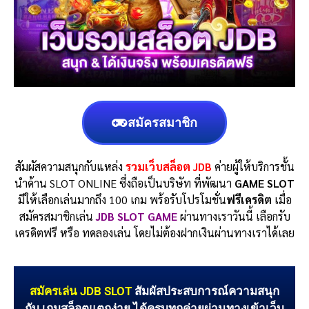
สมัครสมาชิก
สัมผัสความสนุกกับแหล่ง
รวมเว็บสล็อต JDB
ค่ายผู้ให้บริการชั้น
นำด้าน SLOT ONLINE ซึ่งถือเป็นบริษัท ที่พัฒนา
GAME SLOT
มีให้เลือกเล่นมากถึง 100 เกม พร้อรับโปรโมชั่น
ฟรีเครดิต
เมื่อ
สมัครสมาชิกเล่น
JDB SLOT GAME
ผ่านทางเราวันนี้ เลือกรับ
เครดิตฟรี หรือ ทดลองเล่น โดยไม่ต้องฝากเงินผ่านทางเราได้เลย
สมัครเล่น JDB SLOT
สัมผัสประสบการณ์ความสนุก
กับ เกมสล็อตแตกง่าย ได้ครบทุกค่ายผ่านทางเข้าเว็บ