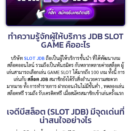
ทำความรู้จักผู้ให้บริการ JDB SLOT
GAME คืออะไร
บริษัท
SLOT JDB
ถือเป็นผู้ให้บริการชั้นนำ ที่ได้พัฒนาเกม
สล็อตออนไลน์ รวมถึงเป็นพันธมิตร กับหลากหลายค่ายสล็อต ผู้
เล่นสามารถเลือกเล่น GAME SLOT ได้มากถึง 100 เกม ทั้งนี้ การ
เล่นกับ
สล็อต JDB
สมาชิกยังได้รับสิ่งอำนวยความสะดวก
มากมาย ทั้ง การทำรายการ ฝากถอนเงินไม่มีขั้นต่ำ , ทดลองเล่น
สล็อตฟรี รวมถึง รับเครดิตฟรี เมื่อสมัครสมาชิกเข้าเล่นครั้งแรก
เจดีบีสล็อต (SLOT JDB) มีจุดเด่นที่
น่าสนใจอย่างไร