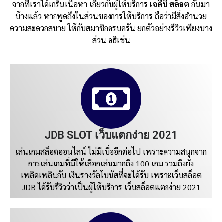
จากที่เราได้เกริ่นเนื้อหา เกี่ยวกับผู้ให้บริการ
เจดีบี สล็อต
กันมา
บ้างแล้ว หากพูดถึงในส่วนของการให้บริการ ถือว่ามีสิ่งอำนวย
ความสะดวกสบาย ให้กับสมาชิกครบครัน ยกตัวอย่างรีวิวเพียงบาง
ส่วน อธิเช่น
JDB SLOT เว็บแตกง่าย 2021
เล่นเกมสล็อตออนไลน์ ไม่มีเบื่ออีกต่อไป เพราะความสนุกจาก
การเล่นเกมที่มีให้เลือกเล่นมากถึง 100 เกม รวมถึงยัง
เพลิดเพลินกับ เงินรางวัลโบนัสที่จะได้รับ เพราะเว็บสล็อต
JDB ได้รับรีวิวว่าเป็นผู้ให้บริการ เว็บสล็อตแตกง่าย 2021