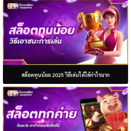
สล็อตทุนน้อย 2025 วิธีเล่นให้ได้กำไรมาก