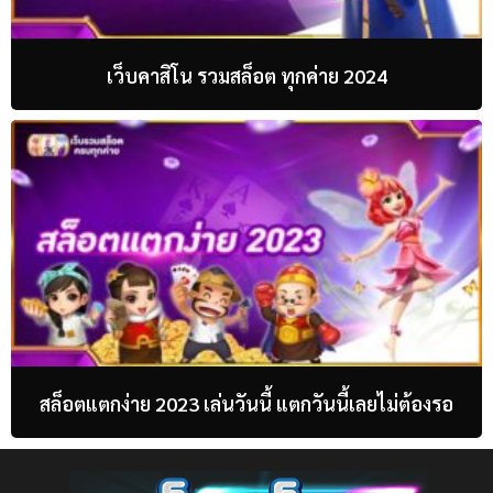
เว็บคาสิโน รวมสล็อต ทุกค่าย 2024
สล็อตแตกง่าย 2023 เล่นวันนี้ แตกวันนี้เลยไม่ต้องรอ