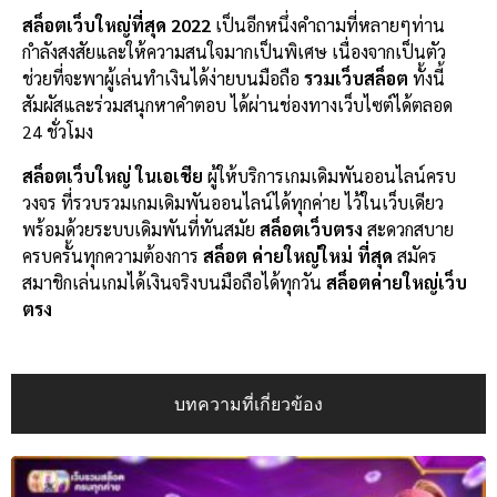
สล็อตเว็บใหญ่ที่สุด 2022
เป็นอีกหนึ่งคำถามที่หลายๆท่าน
กำลังสงสัยและให้ความสนใจมากเป็นพิเศษ เนื่องจากเป็นตัว
ช่วยที่จะพาผู้เล่นทำเงินได้ง่ายบนมือถือ
รวมเว็บสล็อต
ทั้งนี้
สัมผัสและร่วมสนุกหาคำตอบ ได้ผ่านช่องทางเว็บไซต์ได้ตลอด
24 ชั่วโมง
สล็อตเว็บใหญ่ ในเอเชีย
ผู้ให้บริการเกมเดิมพันออนไลน์ครบ
วงจร ที่รวบรวมเกมเดิมพันออนไลน์ได้ทุกค่าย ไว้ในเว็บเดียว
พร้อมด้วยระบบเดิมพันที่ทันสมัย
สล็อตเว็บตรง
สะดวกสบาย
ครบครั้นทุกความต้องการ
สล็อต ค่ายใหญ่ใหม่ ที่สุด
สมัคร
สมาชิกเล่นเกมได้เงินจริงบนมือถือได้ทุกวัน
สล็อตค่ายใหญ่เว็บ
ตรง
บทความที่เกี่ยวข้อง