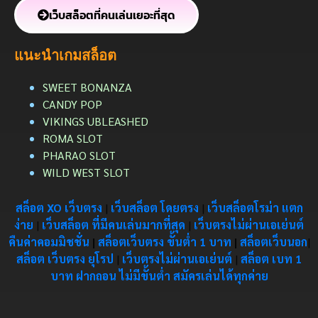
เว็บสล็อตที่คนเล่นเยอะที่สุด
แนะนำเกมสล็อต
SWEET BONANZA
CANDY POP
VIKINGS UBLEASHED
ROMA SLOT
PHARAO SLOT
WILD WEST SLOT
สล็อต XO เว็บตรง
|
เว็บสล็อต โดยตรง
|
เว็บสล็อตโรม่า แตก
ง่าย
|
เว็บสล็อต ที่มีคนเล่นมากที่สุด
|
เว็บตรงไม่ผ่านเอเย่นต์
คืนค่าคอมมิชชั่น
|
สล็อตเว็บตรง ขั้นต่ำ 1 บาท
|
สล็อตเว็บนอก
|
สล็อต เว็บตรง ยุโรป
|
เว็บตรงไม่ผ่านเอเย่นต์
|
สล็อต เบท 1
บาท ฝากถอน ไม่มีขั้นต่ำ สมัครเล่นได้ทุกค่าย