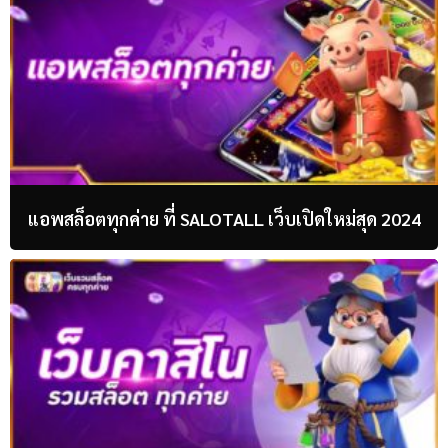
แอพสล็อตทุกค่าย ที่ SALOTALL เว็บเปิดใหม่สุด 2024