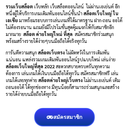
รวมเว็บสล็อต
เว็บหลัก เว็บสล็อตออนไลน์ ไม่ผ่านเอเย่นต์ อีก
หนึ่งผู้ให้บริการเกมเดิมพันออนไลน์ชั้นนำ
สล็อตเว็บใหญ่ ใน
เอเชีย
มาพร้อมระบบการเล่นเกมที่ได้มาตรฐาน ฝาก-ถอน ออโต้
ไม่ต้องรอนาน แถมยังมีโปรโมชั่นสุดคุ้มแจกให้กับสมาชิกอีก
มากมาย
สล็อต ค่ายใหญ่ใหม่ ที่สุด
สมัครสมาชิกร่วมสนุก
พร้อมสร้างรายได้ง่ายๆบนมือถือได้จริงทุกวัน
การันตีความสนุก
สล็อตเว็บตรง
ไม่ผิดหวังในการเดิมพัน
แน่นอน แหล่งรวมเกมเดิมพันออนไลน์รูปแบบใหม่ เล่นง่าย
สล็อตเว็บใหญ่ที่สุด 2022
สะดวกสบายครบครันทุกความ
ต้องการ เล่นเกมได้เงินบนมือถือได้ทุกวัน สมัครสมาชิกฟรี เล่น
เกมได้เลยทุกค่าย
สล็อตค่ายใหญ่เว็บตรง
ไม่ผ่านเอเย่นต์ เติม
ถอนออโต้ ได้ทุกช่องทาง มีทุนน้อยก็สามารถร่วมสนุกและสร้าง
รายได้ง่ายบนมือถือได้ทุกวัน
สมัครสมาชิก