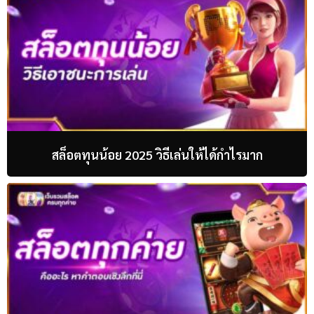
สล็อตทุนน้อย 2025 วิธีเล่นให้ได้กำไรมาก