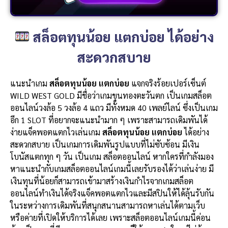
สล็อตทุนน้อย แตกบ่อย ได้อย่าง
สะดวกสบาย
แนะนำเกม
สล็อตทุนน้อย แตกบ่อย
แจกจริงร้อยเปอร์เซ็นต์
WILD​ WEST GOLD มีชื่อว่าเกมขุนทองตะวันตก เป็นเกมสล็อต
ออนไลน์วงล้อ​ 5​ วงล้อ​ 4​ แถว​ มีทั้งหมด​ 40​ เพลย์ไลน์ ซึ่งเป็นเกม
อีก 1 SLOT ที่อยากจะแนะนำมาก ๆ เพราะสามารถเดิมพันได้
ง่ายแจ็คพอตแตกไวเล่นเกม
สล็อตทุนน้อย แตกบ่อย
ได้อย่าง
สะดวกสบาย เป็นเกมการเดิมพันรูปแบบที่ไม่ซับซ้อน มีเงิน
โบนัสแตกทุก ๆ วัน เป็นเกม สล็อตออนไลน์ หากใครที่กำลังมอง
หาแนะนำกับเกมสล็อตออนไลน์เกมนี้เลยรับรองได้ว่าเล่นง่าย มี
เงินทุนที่น้อยก็สามารถเข้ามาสร้างเงินกำไรจากเกมสล็อต
ออนไลน์ทำเงินได้จริงแจ็คพอตแตกไวและมีสปินให้ได้ลุ้นรับกัน
ในระหว่างการเดิมพันที่สนุกสนานสามารถหาเล่นได้ตามเว็บ
หรือค่ายที่เปิดให้บริการได้เลย เพราะสล็อตออนไลน์เกมนี้ค่อน