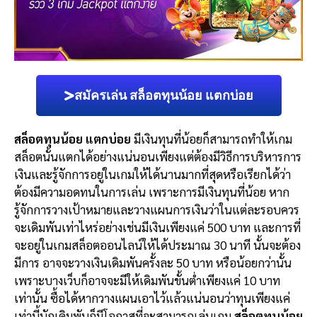
สมัครเล่น สล็อตทุนน้อย แตกบ่อย
สล็อตทุนน้อย แตกบ่อย
​ มีเงินทุนที่น้อยก็สามารถทำให้เกม
สล็อตนั้นแตกได้อย่างแน่นอนเพียงแต่ต้องมีวิธีการบริหารการ
เงินและรู้จักการอยู่ในเกมให้ได้นานมากที่สุดหรือเรียกได้ว่า
ต้องมีความอดทนในการเล่น เพราะการมีเงินทุนที่น้อย หาก
รู้จักการวางเป้าหมายและวางแผนการเงินว่าในแต่ละรอบควร
จะเดิมพันเท่าไหร่อย่างเช่นมีเงินเพียงแค่ 500 บาท และการที่
จะอยู่ในเกมสล็อตออนไลน์ให้ได้ประมาณ 30 นาที นั้นจะต้อง
มีการ อาจจะวางเงินเดิมพันครั้งละ 50 บาท หรือน้อยกว่านั้น
เพราะบางเว็บก็อาจจะมีให้เดิมพันขั้นต่ำเพียงแค่ 10 บาท
เท่านั้น ซื้อได้หากวางแผนเอาไว้แล้วแน่นอนว่าทุนเพียงแค่
เท่านี้นักเดิมพันก็มีโอกาสที่จะสามารถเล่นเกม
สล็อตทุนน้อย