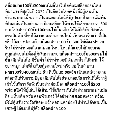
สล็อตฝาก100รับ300ถอนไม่อั้น
เว็บไซต์เกมสล็อตออนไลน์
ที่มาแรง ที่สุดในปี 2022 เป็นอีกเว็บไซต์หนึ่งที่มีผู้เล่นเป็น
จำนวนมาก เนื่องจากเป็นเกมออนไลน์ที่มีรูปแบบในการเดิมพัน
ที่โดดเด่นเป็นอย่างมาก มีเกมสล็อต ให้ท่านได้เลือกมากกว่า 500
เกม
โปรฝาก100รับ100ถอนไม่อั้น
เลือกได้ไม่มีจำกัด อิสระใน
การเดิมพัน ที่หาได้จากเกมสล็อตออนไลน์ เว็บตรง เว็บแท้ ที่เดิม
พัน ได้อย่างปลอดภัย
สล็อต ฝาก 100 รับ 300 ไม่ต้อง ทํา เท
ริน
ไม่ว่าท่านจะเลือกเล่นเกมไหน ก็สนุกได้แบบไม่มีขอบเขต
สนุกได้แบบไม่ต้องใช้เงินมากมาย
สล็อตฝาก100รับ300ถอนไม่
อั้น
เดิมพันได้ไม่มีขั้นต่ำ ไม่ว่าท่านจะมีเงินเท่าไร ก็เดิมพัน ได้
อย่างสนุก เต็มที่ไปกับสล็อตเกมใหม่ หรือ เกมในตำนาน
ฝาก100รับ400ถอนไม่อั้น
ที่เป็นเกมยอดฮิต เป็นแหล่งรวมเกม
สล็อตที่ได้รับความนิยม เดิมพันได้อย่างปลอดภัย การันตีได้จากผู้
เข้าใช้บริการ ที่เพิ่มขึ้นอย่างต่อเนื่อง
สล็อตฝาก100ได้200
พร้อมเปิดให้ผู้เล่น ได้เข้ามาใช้บริการ กันได้อย่างสะดวก ผ่านมือ
ถือ แท็บเล็ต หรือ คอมพิวเตอร์ ได้อย่างง่าย และ สะดวก พร้อม
ยังได้ลุ้นรับ รางวัลพิเศษ แจ็กพอต แตกบ่อย ให้ท่านได้กลายเป็น
เศรษฐี ได้แบบไม่รู้ตัว
สล็อตฝาก 100