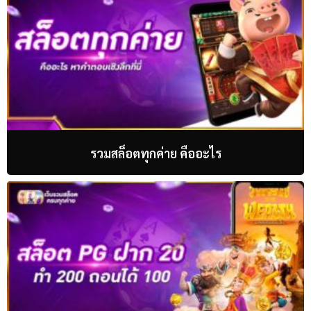
รวมสล็อตทุกค่าย คืออะไร