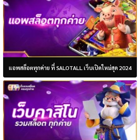
แอพสล็อตทุกค่าย ที่ SALOTALL เว็บเปิดใหม่สุด 2024