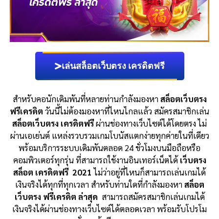
เล่นสล็อตเว็บตรง เครดิตฟรี
สำหรับคอนักเดิมพันที่หลายท่านกำลังมองหา
สล็อตเว็บตรง
ฟรีเครดิต
วันนี้ไม่ต้องมองหาที่ไหนไกลแล้ว สมัครสมาชิกเล่น
สล็อตเว็บตรง เครดิตฟรี
ผ่านช่องทางเว็บไซต์ได้โดยตรง ไม่
ผ่านเอเย่นต์ แหล่งรวบรวมเกมโบนัสแตกง่ายทุกค่ายในที่เดียว
พร้อมบริการระบบเดิมพันตลอด 24 ชั่วโมงบนมือถือหรือ
คอมพิวเตอร์ทุกรุ่น ที่สามารถใช้งานอินเทอร์เน็ตได้
เว็บตรง
สล็อต เครดิตฟรี 2021
ไม่ว่าอยู่ที่ไหนก็สามารถเล่นเกมได้
เงินจริงได้ทุกที่ทุกเวลา สำหรับท่านใดที่กำลังมองหา
สล็อต
เว็บตรง ฟรีเครดิต ล่าสุด
สามารถสมัครสมาชิกเล่นเกมได้
เงินจริงได้ผ่านช่องทางเว็บไซต์ได้ตลอดเวลา พร้อมรับโปรโม