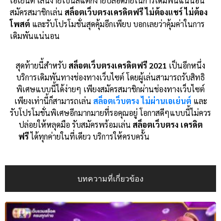
เอเย่นต์ เล่นง่ายโบนัสแตกง่ายปลอดภัยในการเดิมพันแน่นอน
สมัครสมาชิกเล่น
สล็อตเว็บตรงเครดิตฟรี ไม่ต้องแชร์ ไม่ต้อง
โพสต์
และรับโปรโมชั่นสุดคุ้มอีกเพียบ บอกเลยว่าคุ้มค่าในการ
เดิมพันแน่นอน
สุดท้ายนี้สำหรับ
สล็อตเว็บตรงเครดิตฟรี 2021
เป็นอีกหนึ่ง
บริการเดิมพันทางช่องทางเว็บไซต์ โดยผู้เล่นสามารถรับสิทธิ
พิเศษแบบนี้ได้ง่ายๆ เพียงสมัครสมาชิกผ่านช่องทางเว็บไซต์
เพียงเท่านี้ก็สามารถเล่น
สล็อตเว็บตรง ไม่ผ่านเอเย่นต์
และ
รับโปรโมชั่นพิเศษอีกมากมายที่รอคุณอยู่ โอกาสดีๆแบบนี้ไม่ควร
ปล่อยให้หลุดมือ รับสมัครพร้อมเล่น
สล็อตเว็บตรง เครดิต
ฟรี
ได้ทุกค่ายในที่เดียว บริการให้ครบครั้น
บทความที่เกี่ยวข้อง