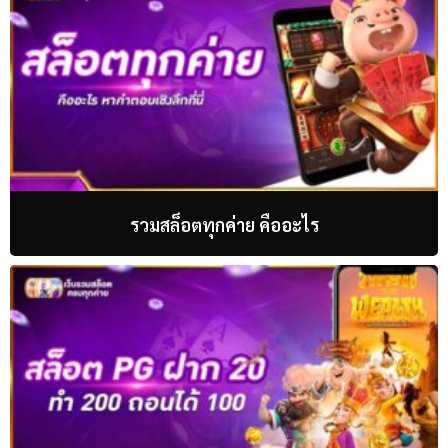
รวมสล็อตทุกค่าย คืออะไร