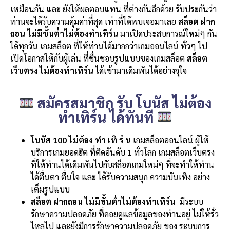
เหมือนกัน และ ยังให้ผลตอบแทน ที่ต่างกันอีกด้วย รับประกันว่า
ท่านจะได้รับความคุ้มค่าที่สุด เท่าที่ได้พบเจอมาเลย
สล็อต ฝาก
ถอน ไม่มีขั้นต่ำไม่ต้องทำเทิร์น
มาเปิดประสบการณ์ใหม่ๆ กัน
ได้ทุกวัน เกมสล็อต ที่ให้ท่านได้มากกว่าเกมออนไลน์ ทั่วๆ ไป
เปิดโอกาสให้กับผู้เล่น ที่ชื่นชอบรูปแบบของเกมสล็อต
สล็อต
เว็บตรง ไม่ต้องทำเทิร์น
ได้เข้ามาเดิมพันได้อย่างจุใจ
สมัครสมาชิก รับ โบนัส ไม่ต้อง
ทําเทิร์น ได้ทันที
โบนัส 100 ไม่ต้อง ทํา เทิ ร์ น
เกมสล็อตออนไลน์ ผู้ให้
บริการเกมยอดฮิต ที่ติดอันดับ 1 ทั่วโลก เกมสล็อตเว็บตรง
ที่ให้ท่านได้เดิมพันไปกับสล็อตเกมใหม่ๆ ที่จะทำให้ท่าน
ได้ตื่นตา ตื่นใจ และ ได้รับความสนุก ความบันเทิง อย่าง
เต็มรูปแบบ
สล็อต ฝากถอน ไม่มีขั้นต่ำไม่ต้องทำเทิร์น
มีระบบ
รักษาความปลอดภัย ที่คอยดูแลข้อมูลของท่านอยู่ ไม่ให้รั่ว
ไหลไป และยังมีการรักษาความปลอดภัย ของ ระบบการ