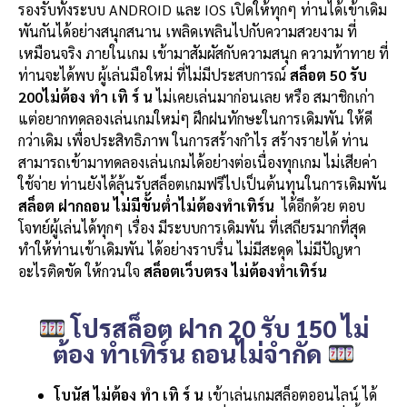
รองรับทั้งระบบ ANDROID และ IOS เปิดให้ทุกๆ ท่านได้เข้าเดิม
พันกันได้อย่างสนุกสนาน เพลิดเพลินไปกับความสวยงาม ที่
เหมือนจริง ภายในเกม เข้ามาสัมผัสกับความสนุก ความท้าทาย ที่
ท่านจะได้พบ ผู้เล่นมือใหม่ ที่ไม่มีประสบการณ์
สล็อต 50 รับ
200ไม่ต้อง ทํา เทิ ร์ น
ไม่เคยเล่นมาก่อนเลย หรือ สมาชิกเก่า
แต่อยากทดลองเล่นเกมใหม่ๆ ฝึกฝนทักษะในการเดิมพัน ให้ดี
กว่าเดิม เพื่อประสิทธิภาพ ในการสร้างกำไร สร้างรายได้ ท่าน
สามารถเข้ามาทดลองเล่นเกมได้อย่างต่อเนื่องทุกเกม ไม่เสียค่า
ใช้จ่าย ท่านยังได้ลุ้นรับสล็อตเกมฟรีไปเป็นต้นทุนในการเดิมพัน
สล็อต ฝากถอน ไม่มีขั้นต่ำไม่ต้องทำเทิร์น
ได้อีกด้วย ตอบ
โจทย์ผู้เล่นได้ทุกๆ เรื่อง มีระบบการเดิมพัน ที่เสถียรมากที่สุด
ทำให้ท่านเข้าเดิมพัน ได้อย่างราบรื่น ไม่มีสะดุด ไม่มีปัญหา
อะไรติดขัด ให้กวนใจ
สล็อตเว็บตรง ไม่ต้องทำเทิร์น
โปรสล็อต ฝาก 20 รับ 150 ไม่
ต้อง ทําเทิร์น ถอนไม่จํากัด
โบนัส ไม่ต้อง ทํา เทิ ร์ น
เข้าเล่นเกมสล็อตออนไลน์ ได้