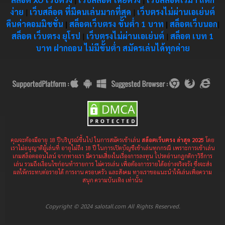
ง่าย
|
เว็บสล็อต ที่มีคนเล่นมากที่สุด
|
เว็บตรงไม่ผ่านเอเย่นต์
คืนค่าคอมมิชชั่น
|
สล็อตเว็บตรง ขั้นต่ำ 1 บาท
|
สล็อตเว็บนอก
|
สล็อต เว็บตรง ยุโรป
|
เว็บตรงไม่ผ่านเอเย่นต์
|
สล็อต เบท 1
บาท ฝากถอน ไม่มีขั้นต่ำ สมัครเล่นได้ทุกค่าย
คุณจะต้องมีอายุ 18 ปีบริบูรณ์ขึ้นไป ในการสมัครเข้าเล่น
สล็อตเว็บตรง ล่าสุด 2025
โดย
เราไม่อนุญาติผู้เล่นที่ อายุไม่ถึง 18 ปี ในการเปิดบัญชีเข้าเล่นทุกกรณี เพราะการเข้าเล่น
เกมสล็อตออนไลน์ จากทางเรา มีความเสี่ยงในเรื่องการลงทุน โปรดอ่านกฎกติกาวิธีการ
เล่น รวมถึงเงื่อนไขก่อนทำรายการ ไม่ควรเล่น เพื่อต้องการรายได้อย่างจริงจรัง ซึ่งจะส่ง
ผลให้กระทบต่อรายได้ การงาน ครอบครัว และสังคม ทางเราขอแนะนำให้เล่นเพื่อความ
สนุก ความบันเทิง เท่านั้น
Copyright © 2024 salotall.com All Rights Reserved.