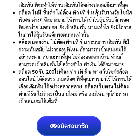
เดิมพัน ที่จะทำให้ท่านเดิมพันได้อย่างปลอดภัยมากที่สุด
สล็อต ไม่มี ขั้นต่ำ ไม่ต้อง ทํา เทิ ร์ น
ลุ้นรับรางวัล โบนัส
พิเศษ ต่างๆ อีกมากมาย ให้ท่านได้เข้าไปลุ้นรับแจ็กพอต
ที่แตกง่าย แตกบ่อย ยิ่งเข้าเดิมพัน นานเท่าไร ยิ่งมีโอกาส
ในการได้ลุ้นรับแจ็กพอตนานเท่านั้น
สล็อต แตกง่าย ไม่ต้องทำ เทิ ร์ น
ระบบการเดิมพัน ที่มี
ความทันสมัย ไม่ว่าจะอยู่ที่ไหน ก็สามารถเข้าเล่นเกมได้
อย่างสะดวก สบายมากที่สุด ไม่ต้องออกจากบ้าน ท่านก็
สามารถเข้าเดิมพันได้ สร้างกำไร ทำเงิน ได้อีกมากมาย
สล็อต 50 รับ 200ไม่ต้อง ทํา เทิ ร์ น
ทางเว็บไซต์สล็อต
ออนไลน์ ได้คัดสรร เกมสล็อต ที่ที่คุณภาพ มาไว้ ให้ท่านได้
เลือกเดิมพัน ได้อย่างหลากหลาย
สล็อตเว็บตรง ไม่ต้อง
ทำเทิร์น
ไม่ว่าจะเป็นเกมใหม่ หรือ เกมไหน ๆก็สามารถ
เข้าเล่นเกมได้เต็มที่
สมัครสมาชิก