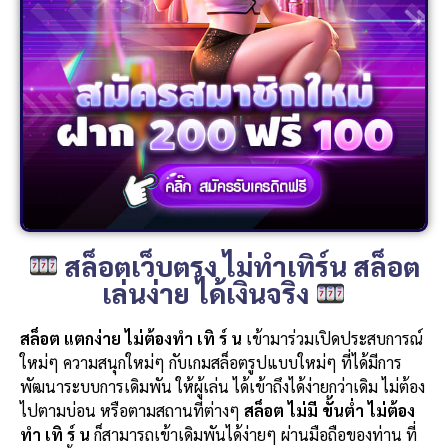
สล็อตเว็บตรง ไม่ทำเทิร์น สล็อต
เล่นง่าย ได้เงินจริง
สล็อต แตกง่าย ไม่ต้องทำ เทิ ร์ น
เข้ามาร่วมเปิดประสบการณ์
ใหม่ๆ ความสนุกใหม่ๆ กับเกมสล็อตรูปแบบใหม่ๆ ที่ได้มีการ
พัฒนาระบบการเดิมพัน ให้ผู้เล่น ได้เข้าถึงได้ง่ายกว่าเดิม ไม่ต้อง
ไปตามบ่อน หรือตามสถานที่ต่างๆ
สล็อต ไม่มี ขั้นต่ำ ไม่ต้อง
ทํา เทิ ร์ น
ก็สามารถเข้าเดิมพันได้ง่ายๆ ผ่านมือถือของท่าน ที่