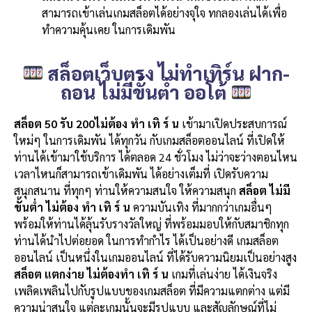
สามารถเข้าเล่นเกมสล็อตได้อย่างจุใจ ทกลองเล่นได้เพื่อ
ทำความคุ้นเคย ในการเดิมพัน
สล็อตเว็บตรง ไม่ทำเทิร์น ฝาก-
ถอน ไม่มีขั้นต่ำ ออโต้
สล็อต 50 รับ 200ไม่ต้อง ทํา เทิ ร์ น
เข้ามาเปิดประสบการณ์
ใหม่ๆ ในการเดิมพัน ได้ทุกวัน กับเกมสล็อตออนไลน์ ที่เปิดให้
ท่านได้เข้ามาใช้บริการ ได้ตลอด 24 ชั่วโมง ไม่ว่าจะว่างตอนไหน
เวลาไหนก็สามารถเข้าเดิมพัน ได้อย่างเต็มที่ เปิดรับความ
สนุกสนาน ที่ทุกๆ ท่านให้ความสนใจ ให้ความสนุก
สล็อต ไม่มี
ขั้นต่ำ ไม่ต้อง ทํา เทิ ร์ น
ความบันเทิง ที่มากกว่าเกมอื่นๆ
พร้อมให้ท่านได้ลุ้นรับรางวัลใหญ่ ที่พร้อมมอบให้กับสมาชิกทุก
ท่านได้นำไปต่อยอด ในการทำกำไร ได้เป็นอย่างดี เกมสล็อต
ออนไลน์ เป็นหนึ่งในเกมออนไลน์ ที่ได้รับความนิยมเป็นอย่างสูง
สล็อต แตกง่าย ไม่ต้องทำ เทิ ร์ น
เกมที่เล่นง่าย ได้เงินจริง
เพลิดเพลินไปกับรูปแบบของเกมสล็อต ที่มีความแตกต่าง แต่มี
ความน่าสนใจ แต่ละเกมนั้นจะมีรูปแบบ และสัญลักษณ์ที่ไม่