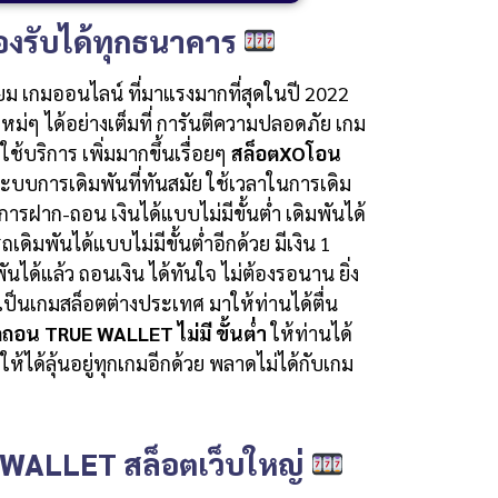
งรับได้ทุกธนาคาร
ม เกมออนไลน์ ที่มาแรงมากที่สุดในปี 2022
ใหม่ๆ ได้อย่างเต็มที่ การันตีความปลอดภัย เกม
ใช้บริการ เพิ่มมากขึ้นเรื่อยๆ
สล็อตXO
โอน
ระบบการเดิมพันที่ทันสมัย ใช้เวลาในการเดิม
รฝาก-ถอน เงินได้แบบไม่มีขั้นต่ำ เดิมพันได้
ถเดิมพันได้แบบไม่มีขั้นต่ำอีกด้วย มีเงิน 1
มพันได้แล้ว ถอนเงิน ได้ทันใจ ไม่ต้องรอนาน ยิ่ง
ป็นเกมสล็อตต่างประเทศ มาให้ท่านได้ตื่น
ถอน TRUE WALLET ไม่มี ขั้นต่ำ
ให้ท่านได้
้ได้ลุ้นอยู่ทุกเกมอีกด้วย พลาดไม่ได้กับเกม
WALLET สล็อตเว็บใหญ่