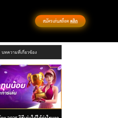
สมัครเล่นสล็อต
คลิก
บทความที่เกี่ยวข้อง
อย 2025 วิธีเล่นให้ได้กำไรมาก