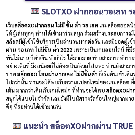
SLOTXO ฝากถอนวอเลท รอ
เว็บ
สล็อตXO
ฝากถอน ไม่มี ขั้น ต่ํา วอ เลท
เกมสล็อตยอดนิย
ให้ผู้เล่นทุกๆ ท่านได้เข้ามาร่วมสนุก ร่วมสร้างประสบการณ์
สล็อตมีผู้เข้าใช้บริการเป็นจำนวนมากต่อวัน และมียอดผู้เข้า
ผ่าน วอ เลท ไม่มีขั้น ต่ํา 2022
เพราะเป็นเกมออนไลน์ ที่มี
พันไม่นาน ก็ทำเงิน ทำกำไร ได้มากมาย ท่านสามารถทำรายกา
อย่างเต็มที่ มีงบน้อยก็ไม่ต้องเป็นกังวลไป และ ท่านยังสามาร
บาท
สล็อตXO โอนผ่านวอเลท ไม่มีขั้นต่ำ
ก็เริ่มต้นเข้าเดิ
ไปกว่านั้น ท่านจะได้พบกับความแปลกใหม่ของเกมสล็อต ที่เ
เต้น มากกว่าเดิม กับเกมใหม่ๆ ที่ท่านจะได้พบ
สล็อตXO
ฝาก
สนุกได้แบบไม่จำกัด แถมยังมีโบนัสรางวัลก้อนใหญ่มากมาย ให
ดีๆ ที่รอท่านได้เข้ามาเล่น
แนะนำ สล็อตXOฝากผ่าน TRUE 