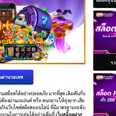
รว
อนผ่านวอเลท
บเกมสล็อตได้อย่างปลอดภัย มากที่สุด เดิมพันกับ
ต้องผ่านเอเย่นต์ หรือ คนกลาง ให้ยุ่งยาก เสีย
นกับเว็บไซต์สล็อตออนไลน์ ที่มีมาตรฐานระดับ
อกเกมในการเล่นได้อย่างเต็มที่
เว็บสล็อตฝาก