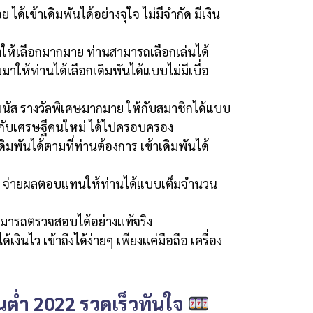
ได้เข้าเดิมพันได้อย่างจุใจ ไม่มีจำกัด มีเงิน
ตให้เลือกมากมาย ท่านสามารถเลือกเล่นได้
าให้ท่านได้เลือกเดิมพันได้แบบไม่มีเบื่อ
นัส รางวัลพิเศษมากมาย ให้กับสมาชิกได้แบบ
้กับเศรษฐีคนใหม่ ได้ไปครอบครอง
ดิมพันได้ตามที่ท่านต้องการ เข้าเดิมพันได้
ต็ม จ่ายผลตอบแทนให้ท่านได้แบบเต็มจำนวน
่สามารถตรวจสอบได้อย่างแท้จริง
ได้เงินไว เข้าถึงได้ง่ายๆ เพียงแค่มือถือ เครื่อง
นต่ำ 2022 รวดเร็วทันใจ