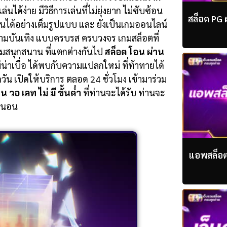
่นได้ง่าย มีวิธีการเล่นที่ไม่ยุ่งยาก ไม่ซับซ้อน
สล็อต PG 
นได้อย่างเต็มรูปแบบ และ ยังเป็นเกมออนไลน์
ความบันเทิง แบบครบรส ครบวงจร เกมสล็อตที่
ามสนุกสนาน ที่แตกต่างกันไป
สล็อต โอน ผ่าน
่น่าเบื่อ ได้พบกับความแปลกใหม่ ที่ท้าทายได้
น เปิดให้บริการ ตลอด 24 ชั่วโมง เข้ามาร่วม
 วอ เลท ไม่ มี ขั้นต่ำ
ที่ท่านจะได้รับ ท่านจะ
น่นอน
แอพสล็อตท