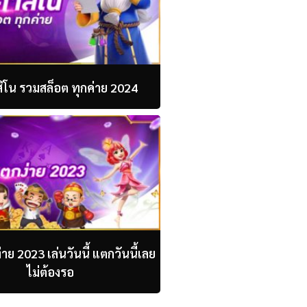
สิโน รวมสล็อต ทุกค่าย 2024
าย 2023 เล่นวันนี้ แตกวันนี้เลย
ไม่ต้องรอ