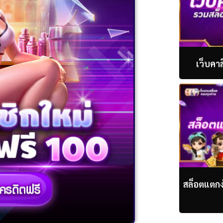
เว็บคา
สล็อตแตกง่