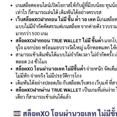
เกมสล็อตออนไลน์เปิดโอกาสให้กับผู้ที่มีงบน้อย ทุนน้อย 
เท่าไร ก็สามารถเล่นได้ เดิมพันได้อย่างครบรส
เว็บ
สล็อตXO
ฝากถอน ไม่มี ขั้น ต่ํา วอ เลท
มีเกมสล็อ
แบบไม่มีจำกัดคัดสรรแต่เกมสล็อต จากค่ายดัง รวบรวมม
มากกว่า 500 เกม
สล็อตXO
ฝากถอน TRUE WALLET ไม่มี ขั้นต่ำ
แจกโบ
จุใจ แจกบ่อย พร้อมมอบรางวัลใหญ่ แจ็กพอตแตก ให
สามารถเข้าเดิมพันได้แบบไม่จำกัดเวลา ไม่จำกัดครั้ง เ
ตลอด 24 ชั่วโมง
สล็อตXO โอนผ่านวอเลท ไม่มีขั้นต่ำ
จ่ายหนัก จัดเ
ไม่มีหัก จ่ายจริง ไม่มีประวัติการโกง
เดิมพันได้อย่างปลอดภัย กับสล็อตเว็บตรง เว็บแท้ ที
สล็อตXO
ฝากผ่าน TRUE WALLET
เป็นเกมที่เล่นง่าย 
เดียว ก็สามารถเข้าเล่นได้แล้ว
สล็อตXO โอนผ่านวอเลท ไม่มีขั้