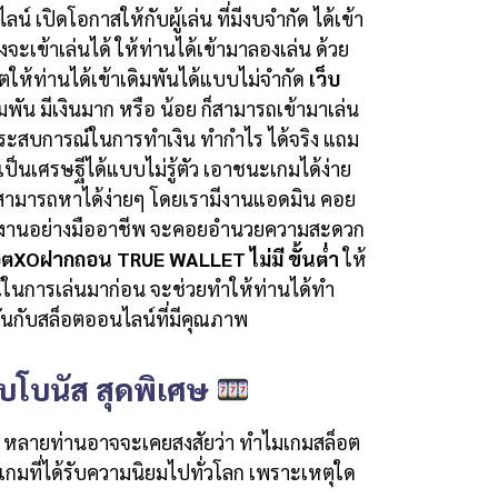
์ เปิดโอกาสให้กับผู้เล่น ที่มีงบจำกัด ได้เข้า
ึงจะเข้าเล่นได้ ให้ท่านได้เข้ามาลองเล่น ด้วย
ตให้ท่านได้เข้าเดิมพันได้แบบไม่จำกัด
เว็บ
ิมพัน มีเงินมาก หรือ น้อย ก็สามารถเข้ามาเล่น
ดประสบการณ์ในการทำเงิน ทำกำไร ได้จริง แถม
เป็นเศรษฐีได้แบบไม่รู้ตัว เอาชนะเกมได้ง่าย
านสามารถหาได้ง่ายๆ โดยเรามีงานแอดมิน คอย
ี่ทำงานอย่างมืออาชีพ จะคอยอำนวยความสะดวก
อตXO
ฝากถอน TRUE WALLET ไม่มี ขั้นต่ำ
ให้
ณ์ในการเล่นมาก่อน จะช่วยทำให้ท่านได้ทำ
มพันกับสล็อตออนไลน์ที่มีคุณภาพ
ับโบนัส สุดพิเศษ
หลายท่านอาจจะเคยสงสัยว่า ทำไมเกมสล็อต
เกมที่ได้รับความนิยมไปทั่วโลก เพราะเหตุใด