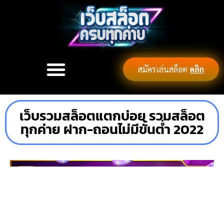
สมัครเล่นสล็อต
คลิก
เว็บรวมสล็อตแตกบ่อย รวมสล็อต
ทุกค่าย ฝาก-ถอนไม่มีขั้นต่ำ 2022