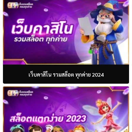
เว็บคาสิโน รวมสล็อต ทุกค่าย 2024