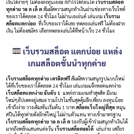
เงินได้ง่ายๆ ไม่ต้องลงทุนเยอะ ก็กำไรได้ก้อนโต
เว็บรวมสล็อต
ทุกค่าย วอ ล เล็ ต
สัมผัสความสนุกทำเงินผ่านช่องทางเว็บไซต์
ของเราได้ตลอด 24 ชั่วโมง ไม่ผ่านเอเย่นต์ เล่นเกม
เว็บรวม
สล็อตแตกบ่อย
ที่เว็บของเราได้เลย ทดลองเล่นฟรี ไม่ต้องฝาก
เงิน ไม่ต้องสมัคร เลือกทดลองเล่นได้ที่หน้าเว็บ 24 ชั่วโมง
เว็บรวมสล็อต แตกบ่อย แหล่ง
เกมสล็อตชั้นนำทุกค่าย
เว็บรวมสล็อตทุกค่าย เครดิตฟรี
สัมผัสความสนุกรูปแบบใหม่
ได้ที่เว็บของเราได้ตลอด 24 ชั่วโมง เล่นเกมแจ็กพอตแตกง่าย
เว็บสล็อตแตกง่าย อันดับ 1
แหล่งรวมเกมทำสุดฮิต มีเกม
ใหม่ๆอัปเดตอยู่เสมอ รวมโปรโมชั่นสุดคุ้มอีกเพียบ ลงทุนน้อย
เข้าถึงง่าย วางเดิมพันเริ่มต้น 1 บาท
สล็อตเว็บใหญ่ที่สุด
หมุน
สปีนได้ทุกค่ายดังยักษ์ใหญ่ ไม่ผ่านตัวแทน ทางเข้ามาตรฐาน
เว็บรวมสล็อตทุกค่าย วอ ล เล็ ต
รองรับผู้เข้าร่วมสนุกทำเงินได้
มากถึงหลักแสนคนต่อวัน
เว็บรวมสล็อตออโต้
เล่นง่าย เสถียร