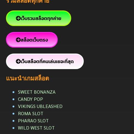
รวมสล็อตทุกค่าย
เว็บรวมสล็อตทุกค่าย
สล็อตเว็บตรง
เว็บสล็อตที่คนเล่นเยอะที่สุด
แนะนำเกมสล็อต
SWEET BONANZA
CANDY POP
VIKINGS UBLEASHED
ROMA SLOT
PHARAO SLOT
WILD WEST SLOT