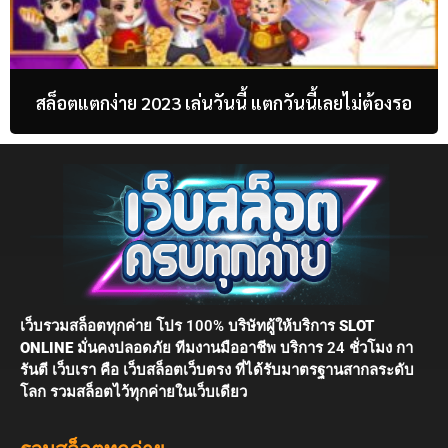
สล็อตแตกง่าย 2023 เล่นวันนี้ แตกวันนี้เลยไม่ต้องรอ
เว็บรวมสล็อตทุกค่าย
โปร 100% บริษัทผู้ให้บริการ
SLOT
ONLINE
มั่นคงปลอดภัย ทีมงานมืออาชีพ บริการ 24 ชั่วโมง กา
รันตี เว็บเรา คือ
เว็บสล็อตเว็บตรง
ที่ได้รับมาตรฐานสากลระดับ
โลก รวมสล็อตไว้ทุกค่ายในเว็บเดียว