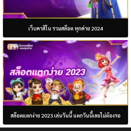
เว็บคาสิโน รวมสล็อต ทุกค่าย 2024
สล็อตแตกง่าย 2023 เล่นวันนี้ แตกวันนี้เลยไม่ต้องรอ