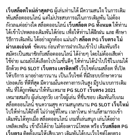
เว็บสล็อตใหม่ล่าสุดPG
ผู้เล่นท่านได้ มีความสนใจ ในการเดิม
พันสล็อตออนไลน์ แต่ไม่ประสบการณ์ในการเดิมพัน ไม่ต้อง
กังวลแต่อย่างใด สล็อตออนไลน์
เว็บสล็อต PG ทั้งหมด
ให้ท่าน
ได้เข้าไปทดลองเดิมพันได้ก่อน เพื่อให้ท่านได้ฝึกฝน และ ศึกษา
วิธีการเดิมพัน ได้อย่างถูกต้อง แม่นยำ
สล็อต PG เว็บตรง ไม่
ผ่านเอเย่นต์
ชัดเจน ก่อนทำการฝากเงินเข้าไป เดิมพันจริง
สมัครเป็นสมาชิกกับสล็อตออนไลน์ ได้ง่ายๆ โดยไม่ต้องเสียค่า
ใช้จ่าย แถมยังได้เลือกโปรโมชั่นดีๆ ให้ท่านได้นำไปใช้ในเกมได้
อีกด้วย
PG SLOT เว็บตรง เครดิตฟรี
เว็บไซต์เกมสล็อต ที่เปิด
ให้บริการ มาอย่างยาวนาน เป็นเว็บไซต์ ที่มีระบบรักษาความ
ปลอดภัย ที่ดีที่สุด มีความมั่นคงทางการเงินสูง มีรูปแบบการเดิม
พัน ที่ได้ถูกพัฒนาให้ทันเหมาะ
PG SLOT เว็บตรง 2021
เหมาะสมกับ ผู้เล่นทุกวัย เอาใจผู้เล่น ที่ชื่นชอบ เดิมพันกับเกม
สล็อตออนไลน์ ขนความสุข ความสนุกสนาน
PG SLOT เว็บใหม่
ไปให้ท่านได้ถึงที่ ไม่ว่าอยู่ที่ไหน เวลาไหน ท่านก็สามารถเข้า
เดิมพันได้ทุกเมื่อ สล็อตออนไลน์ เกมที่เล่นสนุก เล่นได้อย่าง
เพลิดเพลิน เข้าถึงได้ง่าย ไม่ต้องดาวน์โหลด หรือ
เว็บสล็อต PG
เว็บตรง
ติดตั้งเกมให้เสียเวลา เดิมพันได้บนเว็บไซต์โดยตรง