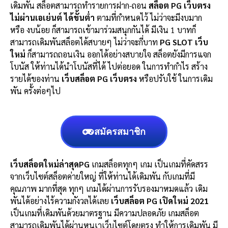
เดิมพัน สล็อตสามารถทำรายการฝาก-ถอน
สล็อต PG เว็บตรง
ไม่ผ่านเอเย่นต์ ได้ขั้นต่ำ
ตามที่กำหนดไว้ ไม่ว่าจะมีงบมาก
หรือ งบน้อย ก็สามารถเข้ามาร่วมสนุกกันได้ มีเงิน 1 บาทก็
สามารถเดิมพันสล็อตได้สบายๆ ไม่ว่าจะกี่บาท
PG SLOT เว็บ
ใหม่
ก็สามารถถอนเงิน ออกได้อย่างสบายใจ สล็อตยังมีการแจก
โบนัส ให้ท่านได้นำโบนัสที่ได้ ไปต่อยอด ในการทำกำไร สร้าง
รายได้ของท่าน
เว็บสล็อต PG เว็บตรง
หรือปรับใช้ ในการเดิม
พัน ครั้งต่อๆไป
สมัครสมาชิก
เว็บสล็อตใหม่ล่าสุดPG
เกมสล็อตทุกๆ เกม เป็นเกมที่คัดสรร
จากเว็บไซต์สล็อตค่ายใหญ่ ที่ให้ท่านได้เดิมพัน กับเกมที่มี
คุณภาพ มากที่สุด ทุกๆ เกมได้ผ่านการรับรองมาหมดแล้ว เดิม
พันได้อย่างไร้ความกังวลได้เลย
เว็บสล็อต PG เปิดใหม่ 2021
เป็นเกมที่เดิมพันด้วยมาตรฐาน มีความปลอดภัย เกมสล็อต
สามารถเดิมพันได้ผ่านหนเาเว็บไซต์โดยตรง ทำให้การเดิมพัน มี