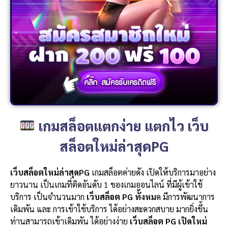
เกมสล็อตแตกง่าย แตกไว เว็บ
สล็อตใหม่ล่าสุดPG
เว็บสล็อตใหม่ล่าสุดPG
เกมสล็อตค่ายดัง เปิดให้บริการมาอย่าง
ยาวนาน เป็นเกมที่ติดอันดับ 1 ของเกมออนไลน์ ที่มีผู้เข้าใช้
บริการ เป็นจำนวนมาก
เว็บสล็อต PG ทั้งหม
ด มีการพัฒนาการ
เดิมพัน และ การเข้าใช้บริการ ได้อย่างสะดวกสบาย มากยิ่งขึ้น
ท่านสามารถเข้าเดิมพัน ได้อย่างง่าย
เว็บสล็อต PG เปิดใหม่