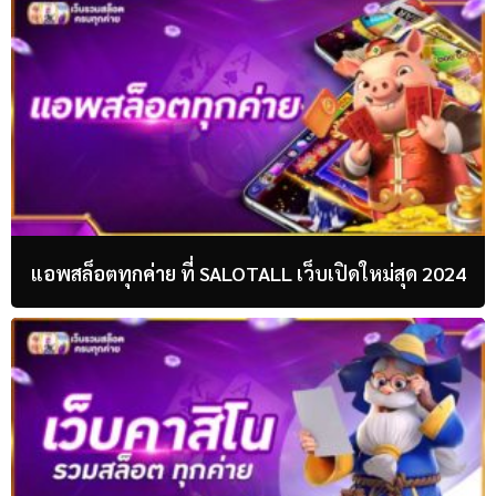
แอพสล็อตทุกค่าย ที่ SALOTALL เว็บเปิดใหม่สุด 2024