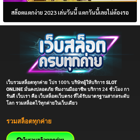
สล็อตแตกง่าย 2023 เล่นวันนี้ แตกวันนี้เลยไม่ต้องรอ
เว็บรวมสล็อตทุกค่าย
โปร 100% บริษัทผู้ให้บริการ
SLOT
ONLINE
มั่นคงปลอดภัย ทีมงานมืออาชีพ บริการ 24 ชั่วโมง กา
รันตี เว็บเรา คือ
เว็บสล็อตเว็บตรง
ที่ได้รับมาตรฐานสากลระดับ
โลก รวมสล็อตไว้ทุกค่ายในเว็บเดียว
รวมสล็อตทุกค่าย
เว็บรวมสล็อตทุกค่าย