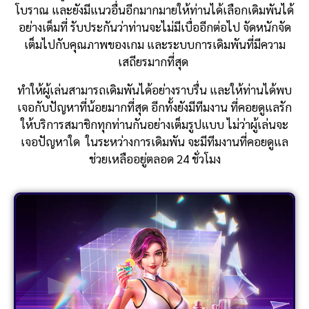
โบราณ และยังมีแนวอื่นอีกมากมายให้ท่านได้เลือกเดิมพันได้
อย่างเต็มที่ รับประกันว่าท่านจะไม่มีเบื่ออีกต่อไป จัดหนักจัด
เต็มไปกับคุณภาพของเกม และระบบการเดิมพันที่มีความ
เสถียรมากที่สุด
ทำให้ผู้เล่นสามารถเดิมพันได้อย่างราบรื่น และให้ท่านได้พบ
เจอกับปัญหาที่น้อยมากที่สุด อีกทั้งยังมีทีมงาน ที่คอยดูแลรัก
ให้บริการสมาชิกทุกท่านกันอย่างเต็มรูปแบบ ไม่ว่าผู้เล่นจะ
เจอปัญหาใด
ในระหว่างการเดิมพัน จะมีทีมงานที่คอยดูแล
ช่วยเหลืออยู่ตลอด 24 ชั่วโมง