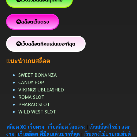
สล็อตเว็บตรง
เว็บสล็อตที่คนเล่นเยอะที่สุด
แนะนำเกมสล็อต
SWEET BONANZA
CANDY POP
VIKINGS UBLEASHED
ROMA SLOT
PHARAO SLOT
WILD WEST SLOT
สล็อต XO เว็บตรง
|
เว็บสล็อต โดยตรง
|
เว็บสล็อตโรม่า แตก
ง่าย
|
เว็บสล็อต ที่มีคนเล่นมากที่สุด
|
เว็บตรงไม่ผ่านเอเย่นต์