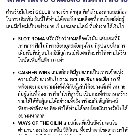
สำหรับมือใหม่
GCLUB ทางเข้า ล่าสุด
ที่กำลังมองหาเกมสล็อต
ในการเดิมพัน วันนี้ให้ท่านได้พบกับเกมสล็อตที่ตอบโจทย์ต่อผู้
เล่นมือใหม่เป็นอย่างมาก เป็นเกมออนไลน์ ที่เล่นง่ายได้เงินไว
SLOT ROMA
หรือเรียกว่าเกมสล็อตโรมัน เล่นเกมที่มี
ภาพกราฟิกไม่มีทางย้อนยุคสมัยกรุงโรม มีรูปแบบในการ
เดิมพันที่น่าสนใจ มีสัญลักษณ์พิเศษที่จะทำให้ท่านได้รับ
โบนัสเพิ่มขึ้นอีก 10 เท่า
CAISHEN WINS
เกมสล็อตที่มีรูปแบบเป็นเทพเจ้าแห่ง
ความมั่งคั่ง แนวจีนโบราณ
GCLUB คืนยอดเสีย 10
ที่
พร้อมจะมอบความมั่งคั่งให้กับผู้เล่นได้อย่างเต็มที่ เหมาะ
กับผู้เล่นที่ต้องการทำกำไรที่สูงขึ้น เป็นเกมที่สามารถสร้าง
รายได้ให้กับผู้เล่นได้อย่างแท้จริง พร้อมกับสัญลักษณ์
พิเศษตำลึงทอง ที่จะทำให้ท่านได้กอบโกยเงินรางวัลไปได้
อย่างมหาศาล
WAYS OF THE QILIN
เกมสล็อตที่เป็นสัตว์มงคลใน
ตำนานของประเทศจีน วิถีกิเลน ที่จะนำพาโชคลาภ มาให้