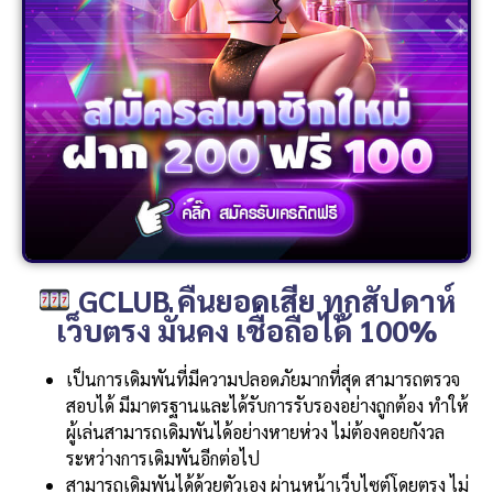
GCLUB คืนยอดเสีย ทุกสัปดาห์
เว็บตรง มั่นคง เชื่อถือได้ 100%
เป็นการเดิมพันที่มีความปลอดภัยมากที่สุด สามารถตรวจ
สอบได้ มีมาตรฐานและได้รับการรับรองอย่างถูกต้อง ทำให้
ผู้เล่นสามารถเดิมพันได้อย่างหายห่วง ไม่ต้องคอยกังวล
ระหว่างการเดิมพันอีกต่อไป
สามารถเดิมพันได้ด้วยตัวเอง ผ่านหน้าเว็บไซต์โดยตรง ไม่