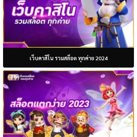
เว็บคาสิโน รวมสล็อต ทุกค่าย 2024