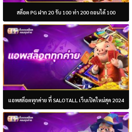
สล็อต PG ฝาก 20 รับ 100 ทํา 200 ถอนได้ 100
แอพสล็อตทุกค่าย ที่ SALOTALL เว็บเปิดใหม่สุด 2024