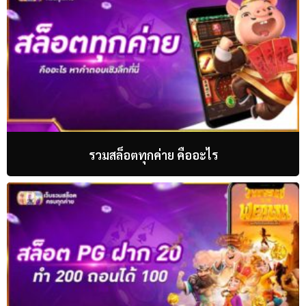
รวมสล็อตทุกค่าย คืออะไร