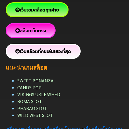
เว็บรวมสล็อตทุกค่าย
สล็อตเว็บตรง
เว็บสล็อตที่คนเล่นเยอะที่สุด
แนะนำเกมสล็อต
SWEET BONANZA
CANDY POP
VIKINGS UBLEASHED
ROMA SLOT
PHARAO SLOT
WILD WEST SLOT