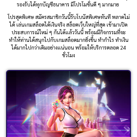
รองรับได้ทุกบัญชีธนาคาร มีโปรโมชั่นดี ๆ มากมาย
โปรสุดพิเศษ สมัครสมาชิกวันนี้รับโบนัสพิเศษทันที พลาดไม่
ได้ เล่นเกมสล็อตได้เงินจริง สล็อตเว็บใหญ่ที่สุด
เข้ามาเปิด
ประสบการณ์ใหม่ ๆ กันได้แล้ววันนี้ พร้อมมีกิจกรรมที่จะ
ทำให้ท่านได้สนุกไปกับเกมสล็อตมากยิ่งขึ้น ทำกำไร ทำเงิน
ได้มากไปกว่าเดิมอย่างแน่นอน พร้อมให้บริการตลอด 24
ชั่วโมง