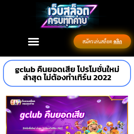
สมัครเล่นสล็อต
คลิก
gclub คืนยอดเสีย โปรโมชั่นใหม่
ล่าสุด ไม่ต้องทำเทิร์น 2022