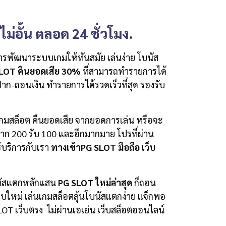
ม่อั้น ตลอด 24 ชั่วโมง.
ารพัฒนาระบบเกมให้ทันสมัย เล่นง่าย โบนัส
LOT คืนยอดเสีย 30%
ที่สามารถทำรายการได้
ฝาก-ถอนเงิน ทำรายการได้รวดเร็วที่สุด รองรับ
เกมสล็อต คืนยอดเสีย จากยอดการเล่น หรือจะ
ฝาก 200 รับ 100 และอีกมากมาย โปรที่ผ่าน
ช้บริการกับเรา
ทางเข้าPG SLOT มือถือ
เว็บ
โบนัสแตกหลักแสน
PG SLOT ใหม่ล่าสุด
ก็ถอน
บบใหม่ เล่นเกมสล็อตลุ้นโบนัสแตกง่าย แจ็กพอ
LOT เว็บตรง ไม่ผ่านเอเย่น เว็บสล็อตออนไลน์