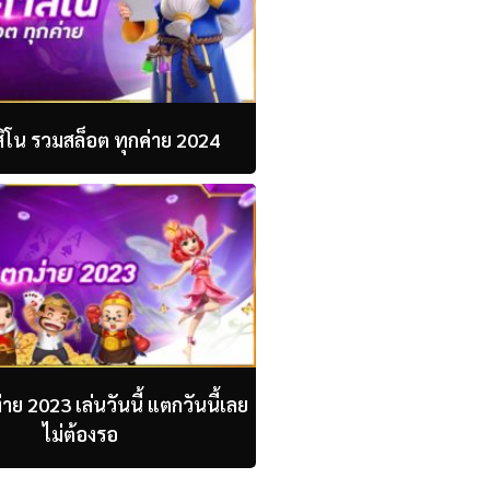
สิโน รวมสล็อต ทุกค่าย 2024
าย 2023 เล่นวันนี้ แตกวันนี้เลย
ไม่ต้องรอ