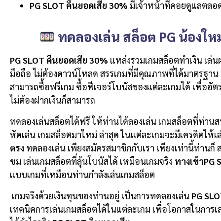
PG SLOT คืนยอดเสีย 30%
มีเจ้าหน้าที่คอยดูแลตลอ
ทดลองเล่น สล็อต PG น้องใหม่
PG SLOT คืนยอดเสีย 30%
แหล่งรวมเกมสล็อตทำเงิน เล่นผ
มือถือ ไม่ต้องดาวน์โหลด สรรเกมที่มีคุณภาพที่ได้มาตรฐ
สามารถซื้อฟรีเกม ซื้อฟีเจอร์โบนัสของแต่ละเกมได้ เพื่ออัตร
ไม่ต้องฝากเงินก็สามารถ
ทดลองเล่นสล็อตได้ฟรี ให้ท่านได้ลองเล่น เกมสล็อตที่ท่าน
หัดเล่น เกมสล็อตมาใหม่ ล่าสุด ในแต่ละเกมจะมีเครดิตให้เ
ตรง
ทดลองเล่น เพียงสมัครสมาชิกกับเรา เพียงเท่านี้ท่านก
ชม เล่นเกมสล็อตที่ลุ้นโบนัสได้ เหมือนเกมจริง
ทางเข้าPG 
แบบเกมที่เหมือนท่านกำลังเล่นเกมสล็อต
เกมจริงด้วยเงินทุนของท่านอยู่ เป็นการทดลองเล่น
PG SLOT
เทคนิคการเล่นเกมสล็อตได้ในแต่ละเกม เพื่อโอกาสในการเ