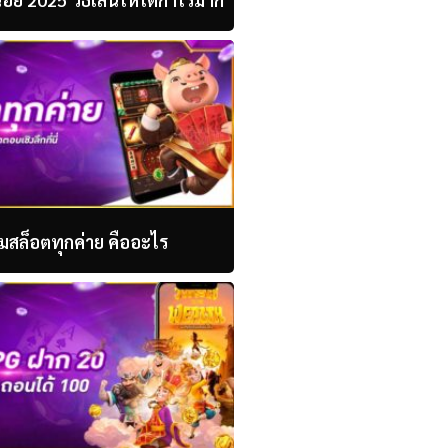
มสล็อตทุกค่าย คืออะไร