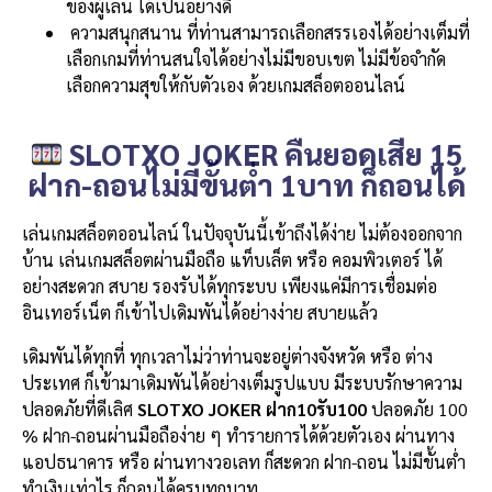
ของผู้เล่น ได้เป็นอย่างดี
ความสนุกสนาน ที่ท่านสามารถเลือกสรรเองได้อย่างเต็มที่
เลือกเกมที่ท่านสนใจได้อย่างไม่มีขอบเขต ไม่มีข้อจำกัด
เลือกความสุขให้กับตัวเอง ด้วยเกมสล็อตออนไลน์
SLOTXO JOKER คืนยอดเสีย 15
ฝาก-ถอนไม่มีขั้นต่ำ 1บาท ก็ถอนได้
เล่นเกมสล็อตออนไลน์ ในปัจจุบันนี้เข้าถึงได้ง่าย ไม่ต้องออกจาก
บ้าน เล่นเกมสล็อตผ่านมือถือ แท็บเล็ต หรือ คอมพิวเตอร์ ได้
อย่างสะดวก สบาย รองรับได้ทุกระบบ เพียงแค่มีการเชื่อมต่อ
อินเทอร์เน็ต ก็เข้าไปเดิมพันได้อย่างง่าย สบายแล้ว
เดิมพันได้ทุกที่ ทุกเวลาไม่ว่าท่านจะอยู่ต่างจังหวัด หรือ ต่าง
ประเทศ ก็เข้ามาเดิมพันได้อย่างเต็มรูปแบบ มีระบบรักษาความ
ปลอดภัยที่ดีเลิศ
SLOTXO JOKER ฝาก10รับ100
ปลอดภัย 100
% ฝาก-ถอนผ่านมือถือง่าย ๆ
ทำรายการได้ด้วยตัวเอง ผ่านทาง
แอปธนาคาร หรือ ผ่านทางวอเลท ก็สะดวก ฝาก-ถอน ไม่มีขั้นต่ำ
ทำเงินเท่าไร ก็ถอนได้ครบทุกบาท