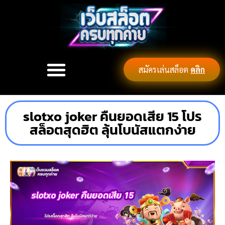
สมัครเล่นสล็อต
คลิก
slotxo joker คืนยอดเสีย 15 โปร
สล็อตสุดฮิต ลุ้นโบนัสแตกง่าย