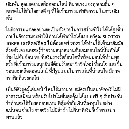
เดิมพัน สุดยอดเกมสล็อตออนไลน์
ที่มาแรงแซงทุกเกมอื่น ๆ
พลาดไม่ได้กับโอกาสดี ๆ ที่ได้เข้ามาร่วมทำกิจกรรม ในการเดิม
พัน
ในกิจกรรมแต่ละอย่างจะเป็นตัวช่วยในการสร้างกำไร ให้ได้สูงขึ้น
ภายในกิจกรรมจะทำให้ท่านได้ทำกำไรได้แบบทวีคูณ
SLOTXO
JOKER เครดิตฟรี 50 ไม่ต้องแชร์ 2022
ให้ท่านได้เข้ามาสัมผัส
ด้วยตัวเอง และจะรู้ว่าความสนุกสนานกับเกมออนไลน์นั้นทำได้
ง่าย ไม่ซับซ้อน พบกับเงินรางวัลก้อนโตที่พร้อมมอบให้ท่านทุก
ครั้ง
ที่เข้ามาร่วมสนุกยินดีต้อนรับสมาชิกชิกใหม่ ที่สนใจ และชื่น
ชอบเกมสล็อตออนไลน์ ที่มีรูปแบบในการเล่นที่น่าสนใจ มีภาพ
กราฟิกที่สวยสดใส
เป็นที่ดึงดูดผู้เล่นหน้าใหม่ได้มากมาย สมัครเป็นสมาชิกฟรี ไม่มี
ค่าธรรมเนียม พร้อมรับโปรโมชั่นสุดคุ้ม ได้แบบฟรี ๆ รับประกัน
ว่าท่านจะได้รับผลตอบแทน ที่คุ้มค่ากับเงินที่ลงทุนไปอย่าง
แน่นอน จ่ายไว จ่ายจริง ไม่มีล่าช้า ไม่กี่นาทีเงินก็เข้ากระเป๋า
ท่านแล้ว