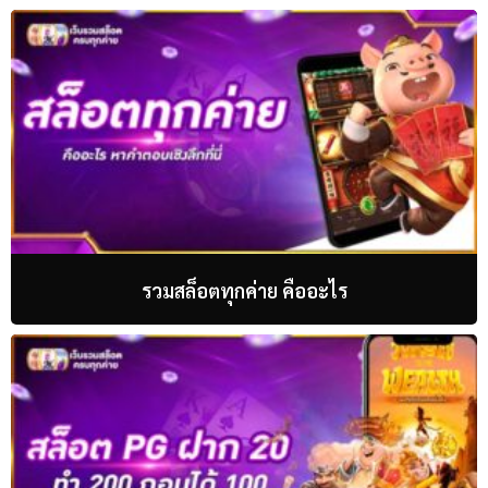
รวมสล็อตทุกค่าย คืออะไร