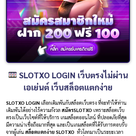
SLOTXO LOGIN เว็บตรงไม่ผ่าน
เอเย่นต์ เว็บสล็อตแตกง่าย
SLOTXO LOGIN
เลือกเดิมพันกับสล็อตเว็บตรง ที่จะทำให้ท่าน
เดิมพันได้อย่างไร้ความกังวล
สมัครSLOTXO
เพราะสล็อตเว็บ
ตรงเป็นเว็บไซต์ที่ให้บริการ เกมสล็อตออนไลน์ ที่ปลอดภัยที่สุด
มีความน่าเชื่อถือมากที่สุด และเป็นเกมสล็อตที่ได้รับการตอบรับ
จากผู้เล่น
สล็อตแตกง่าย SLOTXO
ทั่วโลกมาเป็นระยะเวลา