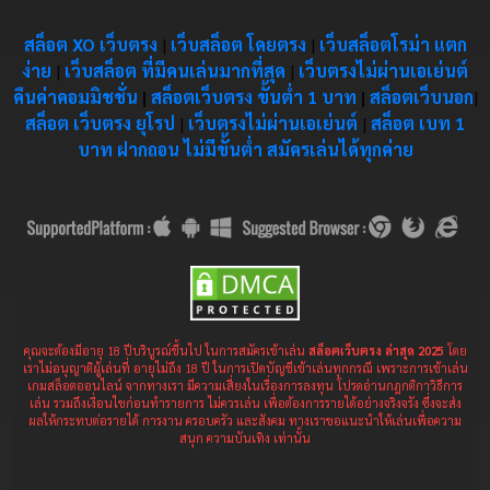
สล็อต XO เว็บตรง
|
เว็บสล็อต โดยตรง
|
เว็บสล็อตโรม่า แตก
ง่าย
|
เว็บสล็อต ที่มีคนเล่นมากที่สุด
|
เว็บตรงไม่ผ่านเอเย่นต์
คืนค่าคอมมิชชั่น
|
สล็อตเว็บตรง ขั้นต่ำ 1 บาท
|
สล็อตเว็บนอก
|
สล็อต เว็บตรง ยุโรป
|
เว็บตรงไม่ผ่านเอเย่นต์
|
สล็อต เบท 1
บาท ฝากถอน ไม่มีขั้นต่ำ สมัครเล่นได้ทุกค่าย
คุณจะต้องมีอายุ 18 ปีบริบูรณ์ขึ้นไป ในการสมัครเข้าเล่น
สล็อตเว็บตรง ล่าสุด 2025
โดย
เราไม่อนุญาติผู้เล่นที่ อายุไม่ถึง 18 ปี ในการเปิดบัญชีเข้าเล่นทุกกรณี เพราะการเข้าเล่น
เกมสล็อตออนไลน์ จากทางเรา มีความเสี่ยงในเรื่องการลงทุน โปรดอ่านกฎกติกาวิธีการ
เล่น รวมถึงเงื่อนไขก่อนทำรายการ ไม่ควรเล่น เพื่อต้องการรายได้อย่างจริงจรัง ซึ่งจะส่ง
ผลให้กระทบต่อรายได้ การงาน ครอบครัว และสังคม ทางเราขอแนะนำให้เล่นเพื่อความ
สนุก ความบันเทิง เท่านั้น