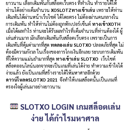
ยาวนาน เลือกเดิมพันกับสล็อตเว็บตรง ที่ทำเงิน ทำรายได้ให้
ท่านได้อย่างเต็มจำนวน
XOSLOTZทางเข้าเล่น
เพราะให้ท่าน
เดิมพันได้ผ่านหน้าเว็บไซต์ ได้โดยตรง ไม่ต้องผ่านคนกลางใน
การเดิมพัน ทำให้ท่านไม่ต้องถูกหักเปอร์เซ็นต์
ทางเข้าXOTH
เมื่อได้ผลกำไร ท่านจะได้รับผลกำไรที่เต็มจำนวนที่ท่านต้องได้ ผู้
เล่นส่วนมาก มักเลือกเดิมพันกับสล็อตเว็บตรง เพราะเป็นการ
เดิมพันที่คุ้มค่ามากที่สุด
ทดลองเล่น SLOTXO
ปลอดภัยที่สุด ไม่
ต้องมีความกังวล ในเรื่องของการโกงเงินอีกเลย ระบบการเดิมพัน
ที่ให้ความแม่นยำมากที่สุด
ทางเข้าเล่น SLOTXO
เว็บไซต์
สล็อตออนไลน์นอกจากจะเป็นเกมที่เล่นได้ง่าย ทำความเข้าใจได้
ง่ายแล้ว ยังเป็นเกมที่สร้างรายได้ให้มหาศาลอีกด้วย
ดาวน์โหลดSLOTXO 2021
จึงทำให้เกมสล็อตนั้นเป็นเกมที่
ครองใจผู้เล่นมาอย่างยาวนาน
SLOTXO LOGIN เกมสล็อตเล่น
ง่าย ได้กำไรมหาศาล