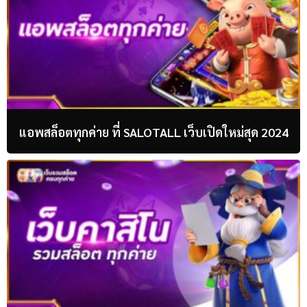
แอพสล็อตทุกค่าย ที่ SALOTALL เว็บเปิดใหม่สุด 2024