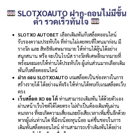
SLOTXOAUTO ฝาก-ถอนไม่มีขั้น
ต่ำ รวดเร็วทันใจ
SLOTXO AUTOBET
เลือกเดิมพันกับสล็อตออนไลน์
รับรองความประทับใจ ที่ท่านไม่เคยพบที่ไหนมาก่อน มี
รางวัล และ สิทธิพิเศษมากมาย ให้ท่านได้ลุ้นได้อย่าง
สนุกสนาน หรือ จะเป็นโบนัส รางวัลพิเศษอีกมากมายที่
พร้อมจะมอบให้ท่านได้ประทับใจ ผู้เล่นส่วนมากเลือกเดิม
พันกับสล็อตออนไลน์
ฝาก ถอน SLOTXOAUTO
เกมสล็อตเป็นช่องทางในการ
สร้างรายได้ ได้อย่างแท้จริง ให้ท่านได้พบกับเกมสล็อตเว็บ
ตรง
เว็บสล็อต XO ออ โต้
ท่านสามารถเดิมพัน ได้ด้วยตัวเอง
ผ่านหน้าเว็บไซต์ได้โดยตรง ไม่จำเป็นต้องเดิมพันผ่าน
คนกลาง ที่จะเกิดความเสี่ยงและยังเสียเวลาเพิ่มขึ้นอีกด้วย
หากผู้เล่นท่านใด ที่มีงบน้อยทุนน้อย แต่ชื่นชอบในการ
เดิมพันสล็อตออนไลน์ ท่านสามารถเข้าเดิมพันได้อย่าง