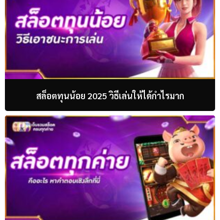
สล็อตทุนน้อย 2025 วิธีเล่นให้ได้กำไรมาก