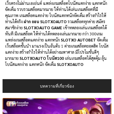
เว็บตรงไม่ผ่านเอเย่นต์ แหล่งเกมสล็อตโบนัสแตกง่าย แตกหนัก
จัดเต็ม รวบรวมสล็อตมากมาย ให้ท่านได้เล่นเกมสล็อตที่มี
คุณภาพ เกมสล็อตแตกง่าย โบนัสแตกหนักจัดเต็ม สร้างกำไรให้
ท่านได้จริง
ฝาก ถอน SLOTXOAUTO
รวมสล็อตทุกค่าย สมัคร
สมาชิกง่าย
SLOTXOAUTO GAME
เข้าทดลองเล่นเกมสล็อตได้
ทันที มีเกมสล็อต ให้ท่านได้ทดลองเล่นมากมาย กว่า 300เกม
แหล่งเกมสล็อตแตกง่าย แตกหนัก
SLOTXO AUTOBET
จัดเต็ม
เว็บสล็อตชั้นนำ มาแรงเป็นอันดับ 1 ค่ายเกมสล็อตยอดฮิต โบนัส
แตกง่าย สร้างกำไรให้ท่านได้อย่างมหาศาล มีโปรโมชั่นดีๆ
มากมาย
SLOTXOAUTO โบนัส100
เล่นเกมสล็อตได้สุดคุ้ม ลุ้น
โบนัสแตกง่าย แตกหนัก จัดเต็ม
SLOTXOAUTO
บทความที่เกี่ยวข้อง