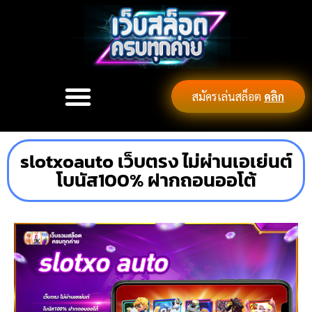
สมัครเล่นสล็อต
คลิก
slotxoauto เว็บตรง ไม่ผ่านเอเย่นต์
โบนัส100% ฝากถอนออโต้