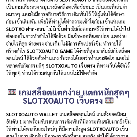
เป็นเกมเสี่ยงดวง หมุนวงล้อสล็อตเพื่อชัยชนะ เป็นเกมที่เล่นง่า
ยมากๆ และยังมีการอธิบายวิธีการเดิมพันไว้ ให้ผู้เล่นได้ศึกษา
ก่อนเข้าเดิมพัน เพื่อให้ท่านได้ทำความเข้าใจก่อนเข้าเล่นเกม
SLOTXO ฝาก-ถอน ไม่มี ขั้นต่ำ
มีสล็อตเกมฟรีให้ท่านได้นำไป
ต่อยอดในการทำกำไรได้อีกด้วย มีแจ็กพอตที่แตกบ่อย แตกง่าย
จ่ายไวที่สุด จ่ายตรง จ่ายเต็ม ไม่มีการหักเปอร์เซ็น ทำรายได้
สร้างกำไร
SLOTXOAUTO GAME
ได้ง่ายที่สุด มาสัมผัสกับสล็อต
ออนไลน์ ได้ด้วยตัวท่านเอง รับรองได้เลยว่าท่านจะติดใจ และไม่
พลาดกับกิจกรรมดีๆ
SLOTXOAUTO เว็บตรง
ที่ทางเว็บได้จัดไว้
ให้ทุกๆ ท่านได้ร่วมสนุกกันได้แบบไม่มีขีดจำกัด
เกมสล็อตแตกง่าย แตกหนักสุดๆ
SLOTXOAUTO เว็บตรง
SLOTXOAUTO WALLET
เกมสล็อตออนไลน์ เกมดังยอดนิยม
อันดับ 1 มาพร้อมกับระบบการเดิมพันที่มีความทันสมัยมากยิ่งขึ้น
ให้ท่านได้พบกับเกมใหม่ๆ ที่มีความดึงดูด
SLOTXOAUTO เว็บ
ตรง
ในการเดิมพัน มีภาพกราฟิกที่สวย สมจริง ทำให้ได้อรรถรส