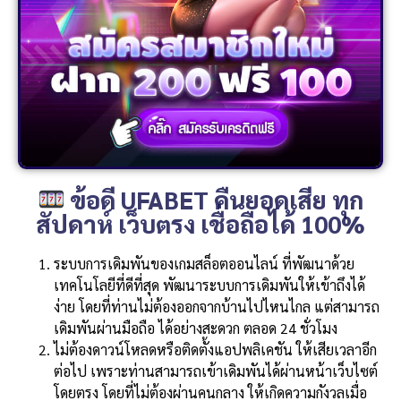
ข้อดี UFABET คืนยอดเสีย ทุก
สัปดาห์ เว็บตรง เชื่อถือได้ 100%
ระบบการเดิมพันของเกมสล็อตออนไลน์ ที่พัฒนาด้วย
เทคโนโลยีที่ดีที่สุด พัฒนาระบบการเดิมพันให้เข้าถึงได้
ง่าย โดยที่ท่านไม่ต้องออกจากบ้านไปไหนไกล แต่สามารถ
เดิมพันผ่านมือถือ ได้อย่างสะดวก ตลอด 24 ชั่วโมง
ไม่ต้องดาวน์โหลดหรือติดตั้งแอปพลิเคชัน ให้เสียเวลาอีก
ต่อไป เพราะท่านสามารถเข้าเดิมพันได้ผ่านหน้าเว็บไซต์
โดยตรง โดยที่ไม่ต้องผ่านคนกลาง ให้เกิดความกังวลเมื่อ