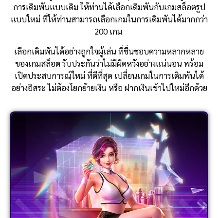
การเดิมพันแบบเดิม ให้ท่านได้เลือกเดิมพันกับเกมสล็อตรูป
แบบใหม่ ที่ให้ท่านสามารถเลือกเกมในการเดิมพันได้มากกว่า
200 เกม
เลือกเดิมพันได้อย่างถูกใจผู้เล่น ที่ชื่นชอบความหลากหลาย
ของเกมสล็อต รับประกันว่าไม่มีผิดหวังอย่างแน่นอน พร้อม
เปิดประสบการณ์ฺใหม่ ที่ดีที่สุด เปลี่ยนเกมในการเดิมพันได้
อย่างอิสระ ไม่ต้องโยกย้ายเงิน หรือ ฝากเงินเข้าไปใหม่อีกด้วย