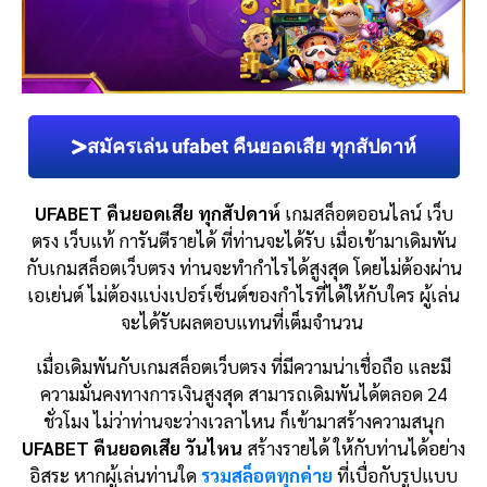
สมัครเล่น ufabet คืนยอดเสีย ทุกสัปดาห์
UFABET คืนยอดเสีย ทุกสัปดาห์
เกมสล็อตออนไลน์ เว็บ
ตรง เว็บแท้ การันตีรายได้ ที่ท่านจะได้รับ เมื่อเข้ามาเดิมพัน
กับเกมสล็อตเว็บตรง ท่านจะทำกำไรได้สูงสุด โดยไม่ต้องผ่าน
เอเย่นต์ ไม่ต้องแบ่งเปอร์เซ็นต์ของกำไรที่ได้ให้กับใคร ผู้เล่น
จะได้รับผลตอบแทนที่เต็มจำนวน
เมื่อเดิมพันกับเกมสล็อตเว็บตรง ที่มีความน่าเชื่อถือ และมี
ความมั่นคงทางการเงินสูงสุด สามารถเดิมพันได้ตลอด 24
ชั่วโมง ไม่ว่าท่านจะว่างเวลาไหน ก็เข้ามาสร้างความสนุก
UFABET คืนยอดเสีย วันไหน
สร้างรายได้ ให้กับท่านได้อย่าง
อิสระ หากผู้เล่นท่านใด
รวมสล็อตทุกค่าย
ที่เบื่อกับรูปแบบ