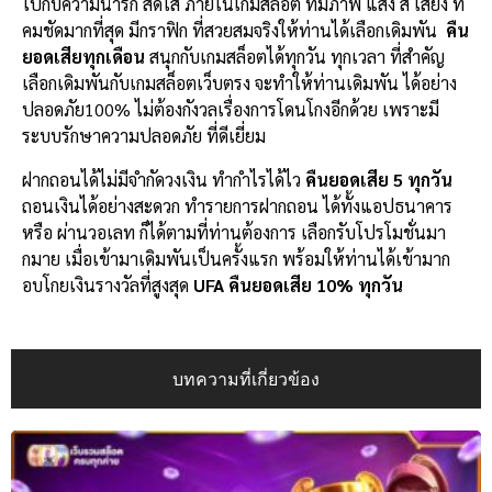
ไปกับความน่ารัก สดใส ภายในเกมสล็อต ที่มีภาพ แสง สี เสียง ที่
คมชัดมากที่สุด มีกราฟิก ที่สวยสมจริงให้ท่านได้เลือกเดิมพัน
คืน
ยอดเสียทุกเดือน
สนุกกับเกมสล็อตได้ทุกวัน ทุกเวลา ที่สำคัญ
เลือกเดิมพันกับเกมสล็อตเว็บตรง จะทำให้ท่านเดิมพัน ได้อย่าง
ปลอดภัย100% ไม่ต้องกังวลเรื่องการโดนโกงอีกด้วย เพราะมี
ระบบรักษาความปลอดภัย ที่ดีเยี่ยม
ฝากถอนได้ไม่มีจำกัดวงเงิน ทำกำไรได้ไว
คืนยอดเสีย 5 ทุกวัน
ถอนเงินได้อย่างสะดวก ทำรายการฝากถอน ได้ทั้งแอปธนาคาร
หรือ ผ่านวอเลท ก็ได้ตามที่ท่านต้องการ เลือกรับโปรโมชั่นมา
กมาย เมื่อเข้ามาเดิมพันเป็นครั้งแรก พร้อมให้ท่านได้เข้ามาก
อบโกยเงินรางวัลที่สูงสุด
UFA คืนยอดเสีย 10% ทุกวัน
บทความที่เกี่ยวข้อง