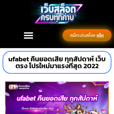
สมัครเล่นสล็อต
คลิก
ufabet คืนยอดเสีย ทุกสัปดาห์ เว็บ
ตรง โปรใหม่มาแรงที่สุด 2022